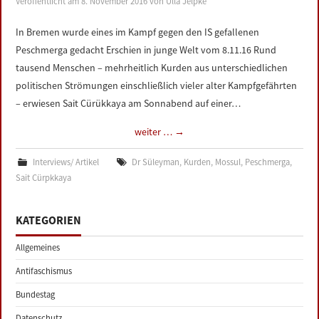
Veröffentlicht am
8. November 2016
von
Ulla Jelpke
LINKS
In Bremen wurde eines im Kampf gegen den IS gefallenen
Peschmerga gedacht Erschien in junge Welt vom 8.11.16 Rund
DATENSCHUTZERKLÄRUNG
tausend Menschen – mehrheitlich Kurden aus unterschiedlichen
politischen Strömungen einschließlich vieler alter Kampfgefährten
IMPRESSUM
– erwiesen Sait Cürükkaya am Sonnabend auf einer…
weiter …
→
Interviews/ Artikel
Dr Süleyman
,
Kurden
,
Mossul
,
Peschmerga
,
Sait Cürpkkaya
KATEGORIEN
Allgemeines
Antifaschismus
Bundestag
Datenschutz