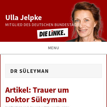
Ulla Jelpke
MITGLIED DES DEUTSCHEN BUNDESTAGES
MENU
THEMEN
DR SÜLEYMAN
BUNDESTAG
PRESSE
Artikel: Trauer um
Doktor Süleyman
ZUR PERSON