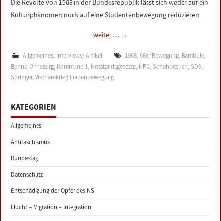
Die Revolte von 1968 in der Bundesrepublik lässt sich weder auf ein
LINKS
Kulturphänomen noch auf eine Studentenbewegung reduzieren
weiter …
→
DATENSCHUTZERKLÄRUNG
Allgemeines
,
Interviews/ Artikel
1968
,
68er Bewegung
,
Bambule
,
IMPRESSUM
Benno Ohnesorg
,
Kommune 1
,
Notstandsgesetze
,
NPD
,
Schahbesuch
,
SDS
,
Springer
,
Vietnamkrieg Frauenbewegung
KATEGORIEN
Allgemeines
Antifaschismus
Bundestag
Datenschutz
Entschädigung der Opfer des NS
Flucht – Migration – Integration