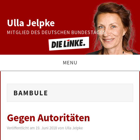
Ulla Jelpke
MITGLIED DES DEUTSCHEN BUNDESTAGES
MENU
THEMEN
BAMBULE
BUNDESTAG
PRESSE
Gegen Autoritäten
ZUR PERSON
Veröffentlicht am
19. Juni 2018
von
Ulla Jelpke