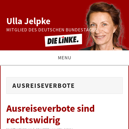
Ulla Jelpke
MITGLIED DES DEUTSCHEN BUNDESTAGES
MENU
THEMEN
AUSREISEVERBOTE
BUNDESTAG
PRESSE
Ausreiseverbote sind
rechtswidrig
ZUR PERSON