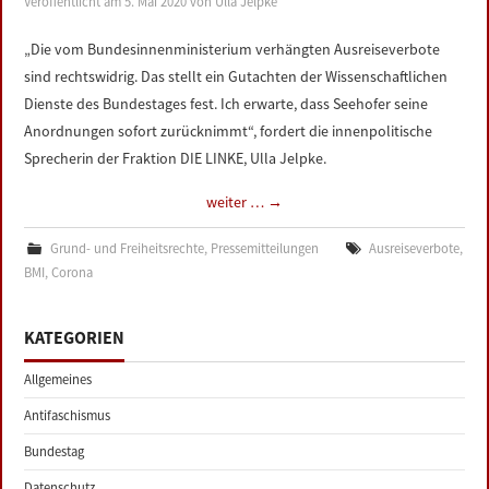
Veröffentlicht am
5. Mai 2020
von
Ulla Jelpke
LINKS
„Die vom Bundesinnenministerium verhängten Ausreiseverbote
sind rechtswidrig. Das stellt ein Gutachten der Wissenschaftlichen
DATENSCHUTZERKLÄRUNG
Dienste des Bundestages fest. Ich erwarte, dass Seehofer seine
Anordnungen sofort zurücknimmt“, fordert die innenpolitische
IMPRESSUM
Sprecherin der Fraktion DIE LINKE, Ulla Jelpke.
weiter …
→
Grund- und Freiheitsrechte
,
Pressemitteilungen
Ausreiseverbote
,
BMI
,
Corona
KATEGORIEN
Allgemeines
Antifaschismus
Bundestag
Datenschutz