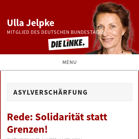
Ulla Jelpke
MITGLIED DES DEUTSCHEN BUNDESTAGES
MENU
THEMEN
ASYLVERSCHÄRFUNG
BUNDESTAG
PRESSE
Rede: Solidarität statt
Grenzen!
ZUR PERSON