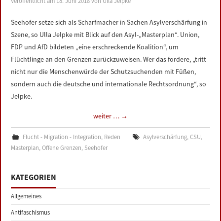
Veröffentlicht am
18. Juni 2018
von
Ulla Jelpke
LINKS
Seehofer setze sich als Scharfmacher in Sachen Asylverschärfung in
Szene, so Ulla Jelpke mit Blick auf den Asyl-„Masterplan“. Union,
DATENSCHUTZERKLÄRUNG
FDP und AfD bildeten „eine erschreckende Koalition“, um
Flüchtlinge an den Grenzen zurückzuweisen. Wer das fordere, „tritt
IMPRESSUM
nicht nur die Menschenwürde der Schutzsuchenden mit Füßen,
sondern auch die deutsche und internationale Rechtsordnung“, so
Jelpke.
weiter …
→
Flucht - Migration - Integration
,
Reden
Asylverschärfung
,
CSU
,
Masterplan
,
Offene Grenzen
,
Seehofer
KATEGORIEN
Allgemeines
Antifaschismus