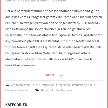
Veröffentlicht am
8. Januar 2019
von
Ulla Jelpke
LINKS
Der aus Kamerun stammende Alassa Mfouapon nimmt einzig und
allein das vom Grundgesetz garantierte Recht wahr, hier um Asyl zu
DATENSCHUTZERKLÄRUNG
ersuchen. Deswegen wird von den Springer-Blättern BILD und WELT
eine Hetzkampagne sondergleichen gegen ihn gefahren. Mit
IMPRESSUM
Falschbehauptungen wie Alassa Mfouapon sei bereits „abgelehnter
Asylbewerber“ pfeift BILD auf Realität und Grundgesetz und bläst
zum weiteren Angriff aufs Asylrecht. Mal wieder geriert sich BILD als
Lautsprecher des rechten Mobs, der Flüchtlinge bestenfalls
abschieben und schlimmstenfalls wie ein AfD-Politiker gleich
hinrichten lassen will.
weiter …
→
Antifaschismus
,
Flucht - Migration - Integration
,
Internationalismus
,
Pressemitteilungen
Alassa
,
Bild
,
Flucht
,
Hetze
KATEGORIEN