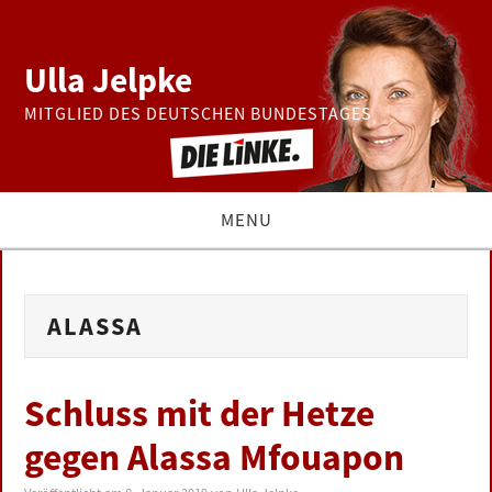
Ulla Jelpke
MITGLIED DES DEUTSCHEN BUNDESTAGES
MENU
THEMEN
ALASSA
BUNDESTAG
PRESSE
Schluss mit der Hetze
gegen Alassa Mfouapon
ZUR PERSON