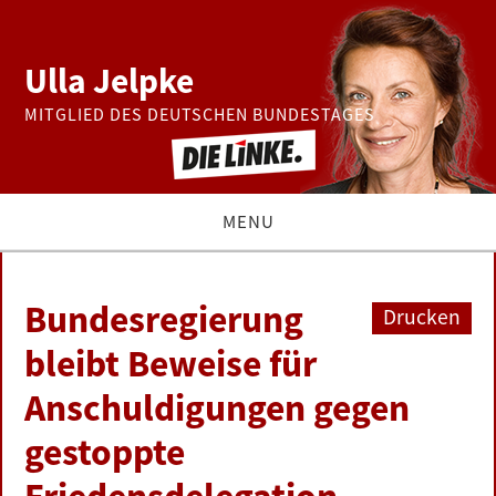
Ulla Jelpke
MITGLIED DES DEUTSCHEN BUNDESTAGES
MENU
THEMEN
Bundesregierung
Drucken
BUNDESTAG
bleibt Beweise für
Anschuldigungen gegen
PRESSE
gestoppte
ZUR PERSON