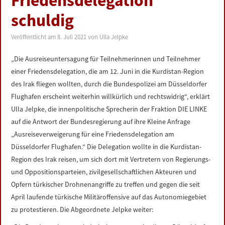
Friedensdelegation
LINKS
schuldig
DATENSCHUTZERKLÄRUNG
Veröffentlicht am
8. Juli 2021
von
Ulla Jelpke
„Die Ausreiseuntersagung für Teilnehmerinnen und Teilnehmer
IMPRESSUM
einer Friedensdelegation, die am 12. Juni in die Kurdistan-Region
des Irak fliegen wollten, durch die Bundespolizei am Düsseldorfer
Flughafen erscheint weiterhin willkürlich und rechtswidrig“, erklärt
Ulla Jelpke, die innenpolitische Sprecherin der Fraktion DIE LINKE
auf die Antwort der Bundesregierung auf ihre Kleine Anfrage
„Ausreiseverweigerung für eine Friedensdelegation am
Düsseldorfer Flughafen.“ Die Delegation wollte in die Kurdistan-
Region des Irak reisen, um sich dort mit Vertretern von Regierungs-
und Oppositionsparteien, zivilgesellschaftlichen Akteuren und
Opfern türkischer Drohnenangriffe zu treffen und gegen die seit
April laufende türkische Militäroffensive auf das Autonomiegebiet
zu protestieren. Die Abgeordnete Jelpke weiter: