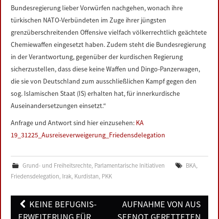
Bundesregierung lieber Vorwürfen nachgehen, wonach ihre
türkischen NATO-Verbündeten im Zuge ihrer jüngsten
grenzüberschreitenden Offensive vielfach völkerrechtlich geächtete
Chemiewaffen eingesetzt haben. Zudem steht die Bundesregierung
in der Verantwortung, gegenüber der kurdischen Regierung
sicherzustellen, dass diese keine Waffen und Dingo-Panzerwagen,
die sie von Deutschland zum ausschließlichen Kampf gegen den
sog. Islamischen Staat (IS) erhalten hat, für innerkurdische
Auseinandersetzungen einsetzt.“
Anfrage und Antwort sind hier einzusehen:
KA
19_31225_Ausreiseverweigerung_Friedensdelegation
Grund- und Freiheitsrechte
,
Parlamentarische Initiativen
BKA
,
Friedensdelegation
,
Irak
,
Kurdistan
,
PKK
Post
KEINE BEFUGNIS-
AUFNAHME VON AUS
navigation
ERWEITERUNG FÜR
SEENOT GERETTETEN