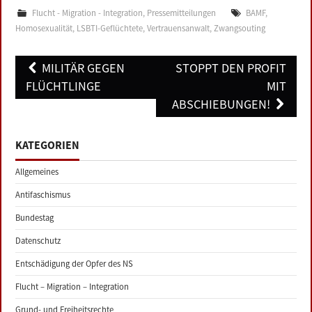
Flucht - Migration - Integration
,
Pressemitteilungen
BAMF
,
Homosexualität
,
LSBTI-Geflüchtete
,
Vertrauensanwalt
,
Zwangsouting
Post
MILITÄR GEGEN
STOPPT DEN PROFIT
navigation
FLÜCHTLINGE
MIT
ABSCHIEBUNGEN!
KATEGORIEN
Allgemeines
Antifaschismus
Bundestag
Datenschutz
Entschädigung der Opfer des NS
Flucht – Migration – Integration
Grund- und Freiheitsrechte