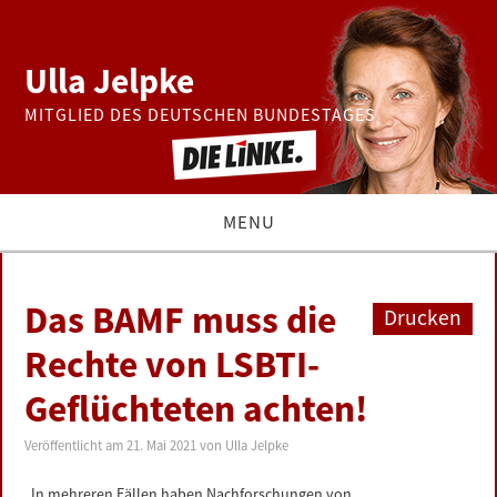
Ulla Jelpke
MITGLIED DES DEUTSCHEN BUNDESTAGES
MENU
THEMEN
Das BAMF muss die
Drucken
BUNDESTAG
Rechte von LSBTI-
Geflüchteten achten!
PRESSE
Veröffentlicht am
21. Mai 2021
von
Ulla Jelpke
ZUR PERSON
„In mehreren Fällen haben Nachforschungen von