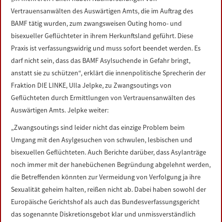
LINKS
Vertrauensanwälten des Auswärtigen Amts, die im Auftrag des
BAMF tätig wurden, zum zwangsweisen Outing homo- und
DATENSCHUTZERKLÄRUNG
bisexueller Geflüchteter in ihrem Herkunftsland geführt. Diese
Praxis ist verfassungswidrig und muss sofort beendet werden. Es
darf nicht sein, dass das BAMF Asylsuchende in Gefahr bringt,
IMPRESSUM
anstatt sie zu schützen“, erklärt die innenpolitische Sprecherin der
Fraktion DIE LINKE, Ulla Jelpke, zu Zwangsoutings von
Geflüchteten durch Ermittlungen von Vertrauensanwälten des
Auswärtigen Amts. Jelpke weiter:
„Zwangsoutings sind leider nicht das einzige Problem beim
Umgang mit den Asylgesuchen von schwulen, lesbischen und
bisexuellen Geflüchteten. Auch Berichte darüber, dass Asylanträge
noch immer mit der hanebüchenen Begründung abgelehnt werden,
die Betreffenden könnten zur Vermeidung von Verfolgung ja ihre
Sexualität geheim halten, reißen nicht ab. Dabei haben sowohl der
Europäische Gerichtshof als auch das Bundesverfassungsgericht
das sogenannte Diskretionsgebot klar und unmissverständlich