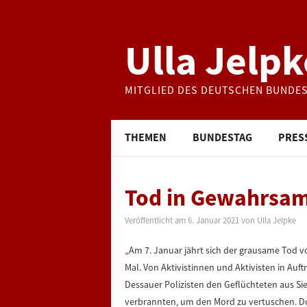
Ulla Jelpk
MITGLIED DES DEUTSCHEN BUNDE
THEMEN
BUNDESTAG
PRES
Tod in Gewahrsam
Veröffentlicht am
6. Januar 2021
von
Ulla Jelpke
„Am 7. Januar jährt sich der grausame Tod v
Mal. Von Aktivistinnen und Aktivisten in Au
Dessauer Polizisten den Geflüchteten aus Si
verbrannten, um den Mord zu vertuschen. Doc