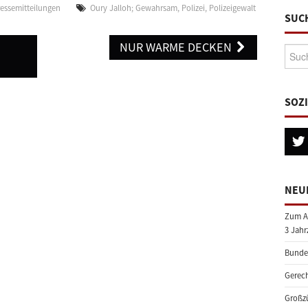
ressemitteilungen
Oury Jalloh; Gewahrsam
,
Polizei
,
Polizeigewalt
SUC
N
NUR WARME DECKEN
Suche
SOZ
NEU
Zum A
3 Jahr
Bundes
Gerech
Großzü