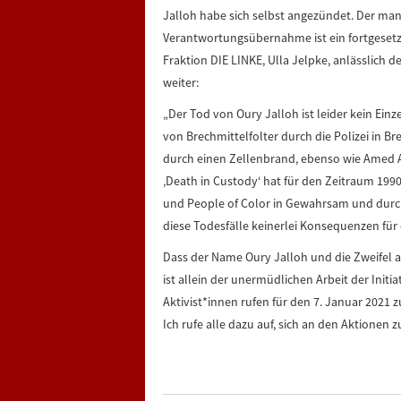
Jalloh habe sich selbst angezündet. Der ma
Verantwortungsübernahme ist ein fortgesetzte
Fraktion DIE LINKE, Ulla Jelpke, anlässlich 
weiter:
„Der Tod von Oury Jalloh ist leider kein Ein
von Brechmittelfolter durch die Polizei in B
durch einen Zellenbrand, ebenso wie Amed 
‚Death in Custody‘ hat für den Zeitraum 19
und People of Color in Gewahrsam und durc
diese Todesfälle keinerlei Konsequenzen für 
Dass der Name Oury Jalloh und die Zweifel an
ist allein der unermüdlichen Arbeit der Init
Aktivist*innen rufen für den 7. Januar 202
Ich rufe alle dazu auf, sich an den Aktionen z