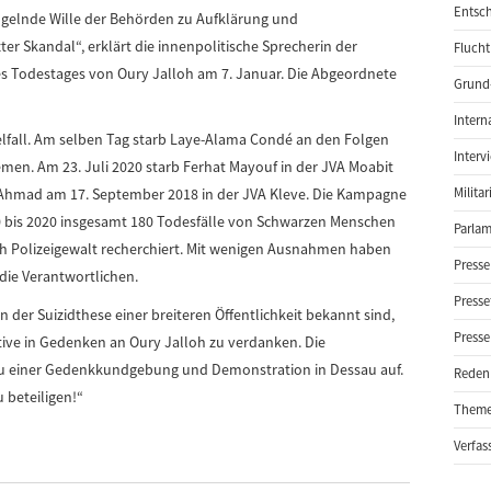
Entsch
ngelnde Wille der Behörden zu Aufklärung und
r Skandal“, erklärt die innenpolitische Sprecherin der
Flucht
des Todestages von Oury Jalloh am 7. Januar. Die Abgeordnete
Grund-
Intern
zelfall. Am selben Tag starb Laye-Alama Condé an den Folgen
Interv
remen. Am 23. Juli 2020 starb Ferhat Mayouf in der JVA Moabit
Ahmad am 17. September 2018 in der JVA Kleve. Die Kampagne
Milita
90 bis 2020 insgesamt 180 Todesfälle von Schwarzen Menschen
Parlam
h Polizeigewalt recherchiert. Mit wenigen Ausnahmen haben
Presse
die Verantwortlichen.
Presse
 der Suizidthese einer breiteren Öffentlichkeit bekannt sind,
Presse
iative in Gedenken an Oury Jalloh zu verdanken. Die
1 zu einer Gedenkkundgebung und Demonstration in Dessau auf.
Reden
u beteiligen!“
Them
Verfas