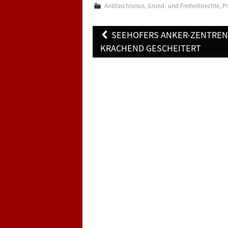
Antifaschismus
,
Grund- und Freiheitsrechte
,
P
Post
SEEHOFERS ANKER-ZENTRE
navigation
KRACHEND GESCHEITERT