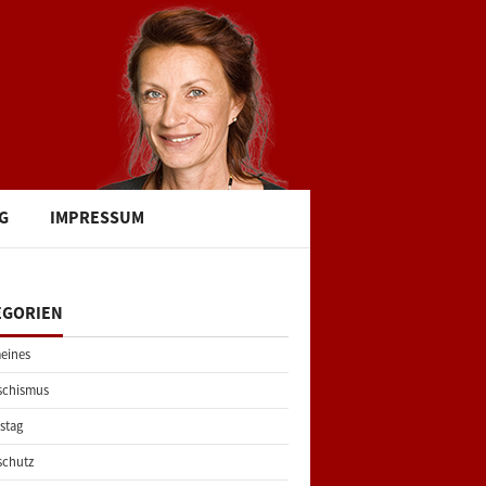
G
IMPRESSUM
EGORIEN
eines
schismus
stag
schutz