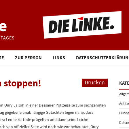
e
STAGES
SE
ZUR PERSON
LINKS
DATENSCHUTZERKLÄRUN
 stoppen!
Drucken
KAT
Allgem
Antifa
on Oury Jalloh in einer Dessauer Polizeizelle zum sechzehnten
ftrag gegebene unabhängige Gutachten legen nahe, dass
Bunde
erra Leone zu Tode prügelten und dann seine Leiche
Daten
h von offizieller Seite wird nach wie vor behauptet, Oury