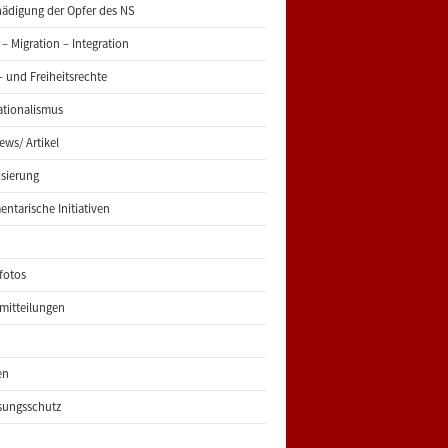
ädigung der Opfer des NS
 – Migration – Integration
 und Freiheitsrechte
ationalismus
iews/ Artikel
risierung
entarische Initiativen
fotos
mitteilungen
en
sungsschutz