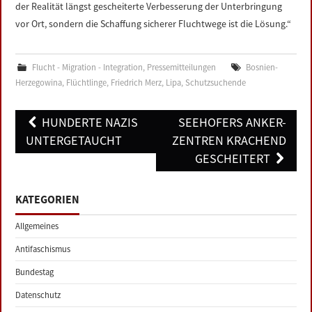
der Realität längst gescheiterte Verbesserung der Unterbringung
vor Ort, sondern die Schaffung sicherer Fluchtwege ist die Lösung.“
Flucht - Migration - Integration
,
Pressemitteilungen
Bosnien-
Herzegowina
,
Flüchtlinge
,
Friedrich Merz
,
Lipa
,
Schutzsuchende
Post
HUNDERTE NAZIS
SEEHOFERS ANKER-
navigation
UNTERGETAUCHT
ZENTREN KRACHEND
GESCHEITERT
KATEGORIEN
Allgemeines
Antifaschismus
Bundestag
Datenschutz