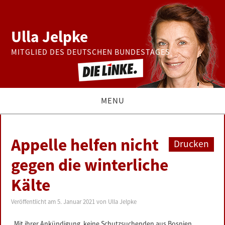
Ulla Jelpke
MITGLIED DES DEUTSCHEN BUNDESTAGES
MENU
THEMEN
Appelle helfen nicht
Drucken
BUNDESTAG
gegen die winterliche
Kälte
PRESSE
Veröffentlicht am
5. Januar 2021
von
Ulla Jelpke
ZUR PERSON
„Mit ihrer Ankündigung, keine Schutzsuchenden aus Bosnien