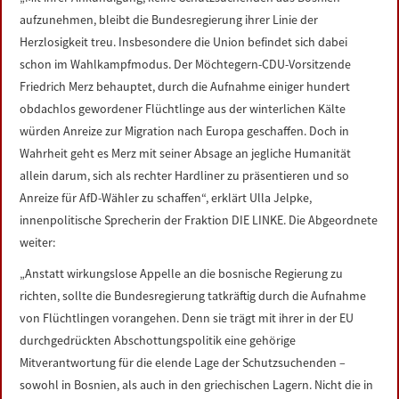
LINKS
aufzunehmen, bleibt die Bundesregierung ihrer Linie der
Herzlosigkeit treu. Insbesondere die Union befindet sich dabei
DATENSCHUTZERKLÄRUNG
schon im Wahlkampfmodus. Der Möchtegern-CDU-Vorsitzende
Friedrich Merz behauptet, durch die Aufnahme einiger hundert
obdachlos gewordener Flüchtlinge aus der winterlichen Kälte
IMPRESSUM
würden Anreize zur Migration nach Europa geschaffen. Doch in
Wahrheit geht es Merz mit seiner Absage an jegliche Humanität
allein darum, sich als rechter Hardliner zu präsentieren und so
Anreize für AfD-Wähler zu schaffen“, erklärt Ulla Jelpke,
innenpolitische Sprecherin der Fraktion DIE LINKE. Die Abgeordnete
weiter:
„Anstatt wirkungslose Appelle an die bosnische Regierung zu
richten, sollte die Bundesregierung tatkräftig durch die Aufnahme
von Flüchtlingen vorangehen. Denn sie trägt mit ihrer in der EU
durchgedrückten Abschottungspolitik eine gehörige
Mitverantwortung für die elende Lage der Schutzsuchenden –
sowohl in Bosnien, als auch in den griechischen Lagern. Nicht die in