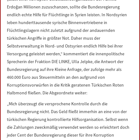
LINKS
Erdoğan Millionen zuzuschanzen, sollte die Bundesregierung
endlich echte Hilfe für Flüchtlinge in Syrien leisten. In Nordsyrien
DATENSCHUTZERKLÄRUNG
leben hunderttausende syrische Binnenvertriebene in
Flüchtlingslagern nicht zuletzt aufgrund der andauernden
türkischen Angriffe in größter Not. Daher muss der
IMPRESSUM
Selbstverwaltung in Nord- und Ostsyrien endlich Hilfe bei ihrer
Versorgung geleistet werden,“ kommentiert die innenpolitische
Sprecherin der Fraktion DIE LINKE, Ulla Jelpke, die Antwort der
Bundesregierung auf ihre Kleine Anfrage, der zufolge mehr als
460.000 Euro aus Steuermitteln an den aufgrund von
Korruptionsvorwürfen in die Kritik geratenen Türkischen Roten
Halbmond fließen. Die Abgeordnete weiter:
„Mich überzeugt die versprochene Kontrolle durch die
Bundesregierung nicht. Das Geld fließt immerhin an eine von der
türkischen Regierung kontrollierte Hilfsorganisation. Selbst wenn
die Zahlungen zweckmäßig verwendet werden so erleichtert doch
jeder Cent der Bundesregierung dieser für ihre Korruption