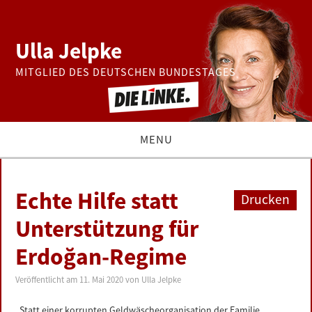
Ulla Jelpke
MITGLIED DES DEUTSCHEN BUNDESTAGES
MENU
THEMEN
Echte Hilfe statt
Drucken
BUNDESTAG
Unterstützung für
Erdoğan-Regime
PRESSE
Veröffentlicht am
11. Mai 2020
von
Ulla Jelpke
ZUR PERSON
„Statt einer korrupten Geldwäscheorganisation der Familie