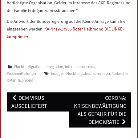
berüchtigte Organisation, Gelder im Interesse des AKP-Regimes und
der Familie Erdoğan zu missbrauchen.“
Die Antwort der Bundesregierung auf die Kleine Anfrage kann hier
eingesehen werden:
KA-Nr.19-17985 Roter Halbmond DIE LINKE.-
komprimiert
Flucht - Migration - Integration
,
Internationalismus
,
Pressemitteilungen
Erdogan
,
Flüchtlingsdeal
,
Korruption
,
Türkischer
Roter Halbmond
Post
DEM VIRUS
CORONA:
navigation
AUSGELIEFERT
KRISENBEWÄLTIGUNG
ALS GEFAHR FÜR DIE
DEMOKRATIE