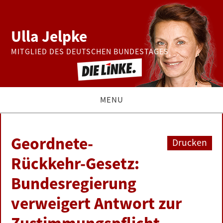
Ulla Jelpke
MITGLIED DES DEUTSCHEN BUNDESTAGES
MENU
THEMEN
Geordnete-
Drucken
BUNDESTAG
Rückkehr-Gesetz:
Bundesregierung
PRESSE
verweigert Antwort zur
ZUR PERSON