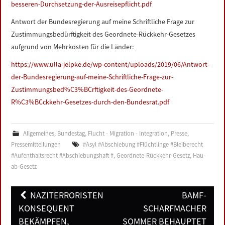
besseren-Durchsetzung-der-Ausreisepflicht.pdf
Antwort der Bundesregierung auf meine Schriftliche Frage zur
Zustimmungsbedürftigkeit des Geordnete-Rückkehr-Gesetzes
aufgrund von Mehrkosten für die Länder:
https://www.ulla-jelpke.de/wp-content/uploads/2019/06/Antwort-
der-Bundesregierung-auf-meine-Schriftliche-Frage-zur-
Zustimmungsbed%C3%BCrftigkeit-des-Geordnete-
R%C3%BCckkehr-Gesetzes-durch-den-Bundesrat.pdf
Allgemeines
,
Bundestag
,
Flucht - Migration - Integration
,
Presse
,
Pressemitteilungen
#Asyl #Abschiebung #Flüchtlinge #Bleiberecht
#Aufenthaltsrecht #Abschiebungshaft #
,
Geordnete-Rückkehr-Gesetz
,
Hau-
ab-Gesetz
Post
NAZITERRORISTEN
BAMF-
navigation
KONSEQUENT
SCHARFMACHER
BEKÄMPFEN,
SOMMER BEHAUPTET