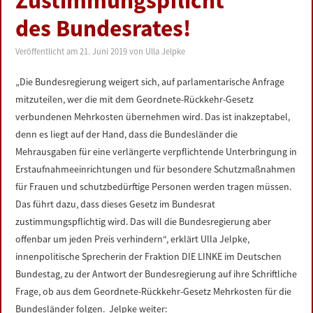
Zustimmungspflicht
LINKS
des Bundesrates!
DATENSCHUTZERKLÄRUNG
Veröffentlicht am
21. Juni 2019
von
Ulla Jelpke
„Die Bundesregierung weigert sich, auf parlamentarische Anfrage
IMPRESSUM
mitzuteilen, wer die mit dem Geordnete-Rückkehr-Gesetz
verbundenen Mehrkosten übernehmen wird. Das ist inakzeptabel,
denn es liegt auf der Hand, dass die Bundesländer die
Mehrausgaben für eine verlängerte verpflichtende Unterbringung in
Erstaufnahmeeinrichtungen und für besondere Schutzmaßnahmen
für Frauen und schutzbedürftige Personen werden tragen müssen.
Das führt dazu, dass dieses Gesetz im Bundesrat
zustimmungspflichtig wird. Das will die Bundesregierung aber
offenbar um jeden Preis verhindern“, erklärt Ulla Jelpke,
innenpolitische Sprecherin der Fraktion DIE LINKE im Deutschen
Bundestag, zu der Antwort der Bundesregierung auf ihre Schriftliche
Frage, ob aus dem Geordnete-Rückkehr-Gesetz Mehrkosten für die
Bundesländer folgen. Jelpke weiter: