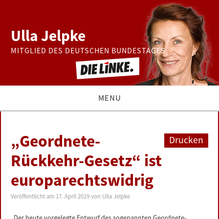
Ulla Jelpke
MITGLIED DES DEUTSCHEN BUNDESTAGES
MENU
THEMEN
„Geordnete-
Drucken
BUNDESTAG
Rückkehr-Gesetz“ ist
europarechtswidrig
PRESSE
Veröffentlicht am
17. April 2019
von
Ulla Jelpke
ZUR PERSON
„Der heute vorgelegte Entwurf des sogenannten Geordnete-