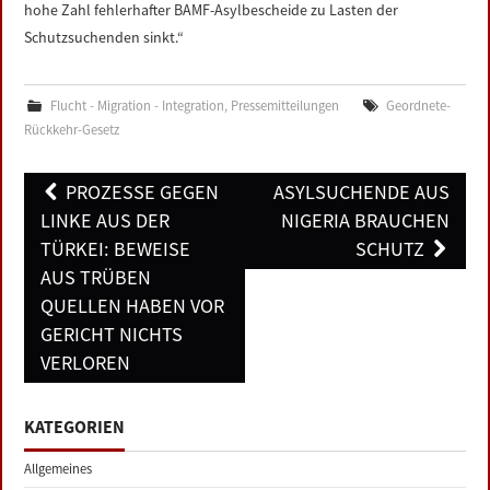
hohe Zahl fehlerhafter BAMF-Asylbescheide zu Lasten der
Schutzsuchenden sinkt.“
Flucht - Migration - Integration
,
Pressemitteilungen
Geordnete-
Rückkehr-Gesetz
Post
PROZESSE GEGEN
ASYLSUCHENDE AUS
navigation
LINKE AUS DER
NIGERIA BRAUCHEN
TÜRKEI: BEWEISE
SCHUTZ
AUS TRÜBEN
QUELLEN HABEN VOR
GERICHT NICHTS
VERLOREN
KATEGORIEN
Allgemeines