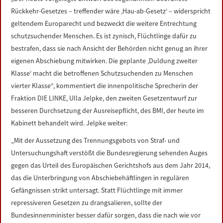
LINKS
Rückkehr-Gesetzes – treffender wäre ‚Hau-ab-Gesetz‘ – widerspricht
geltendem Europarecht und bezweckt die weitere Entrechtung
DATENSCHUTZERKLÄRUNG
schutzsuchender Menschen. Es ist zynisch, Flüchtlinge dafür zu
bestrafen, dass sie nach Ansicht der Behörden nicht genug an ihrer
eigenen Abschiebung mitwirken. Die geplante ‚Duldung zweiter
IMPRESSUM
Klasse‘ macht die betroffenen Schutzsuchenden zu Menschen
vierter Klasse“, kommentiert die innenpolitische Sprecherin der
Fraktion DIE LINKE, Ulla Jelpke, den zweiten Gesetzentwurf zur
besseren Durchsetzung der Ausreisepflicht, des BMI, der heute im
Kabinett behandelt wird. Jelpke weiter:
„Mit der Aussetzung des Trennungsgebots von Straf- und
Untersuchungshaft verstößt die Bundesregierung sehenden Auges
gegen das Urteil des Europäischen Gerichtshofs aus dem Jahr 2014,
das die Unterbringung von Abschiebehäftlingen in regulären
Gefängnissen strikt untersagt. Statt Flüchtlinge mit immer
repressiveren Gesetzen zu drangsalieren, sollte der
Bundesinnenminister besser dafür sorgen, dass die nach wie vor