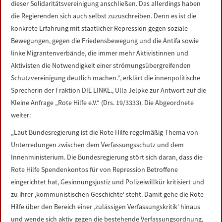
dieser Solidaritätsvereinigung anschließen. Das allerdings haben
LINKS
die Regierenden sich auch selbst zuzuschreiben. Denn es ist die
konkrete Erfahrung mit staatlicher Repression gegen soziale
DATENSCHUTZERKLÄRUNG
Bewegungen, gegen die Friedensbewegung und die Antifa sowie
linke Migrantenverbände, die immer mehr Aktivistinnen und
IMPRESSUM
Aktivisten die Notwendigkeit einer strömungsübergreifenden
Schutzvereinigung deutlich machen.“, erklärt die innenpolitische
Sprecherin der Fraktion DIE LINKE., Ulla Jelpke zur Antwort auf die
Kleine Anfrage „Rote Hilfe e.V.“ (Drs. 19/3333). Die Abgeordnete
weiter:
„Laut Bundesregierung ist die Rote Hilfe regelmäßig Thema von
Unterredungen zwischen dem Verfassungsschutz und dem
Innenministerium. Die Bundesregierung stört sich daran, dass die
Rote Hilfe Spendenkontos für von Repression Betroffene
eingerichtet hat, Gesinnungsjustiz und Polizeiwillkür kritisiert und
zu ihrer ‚kommunistischen Geschichte‘ steht. Damit gehe die Rote
Hilfe über den Bereich einer ‚zulässigen Verfassungskritik‘ hinaus
und wende sich aktiv gegen die bestehende Verfassungsordnung,