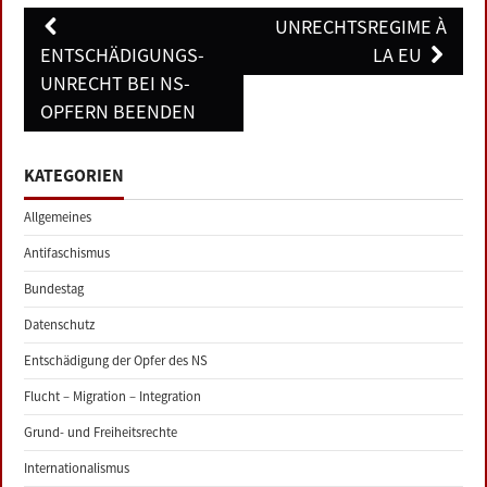
Post
UNRECHTSREGIME À
navigation
ENTSCHÄDIGUNGS-
LA EU
UNRECHT BEI NS-
OPFERN BEENDEN
KATEGORIEN
Allgemeines
Antifaschismus
Bundestag
Datenschutz
Entschädigung der Opfer des NS
Flucht – Migration – Integration
Grund- und Freiheitsrechte
Internationalismus