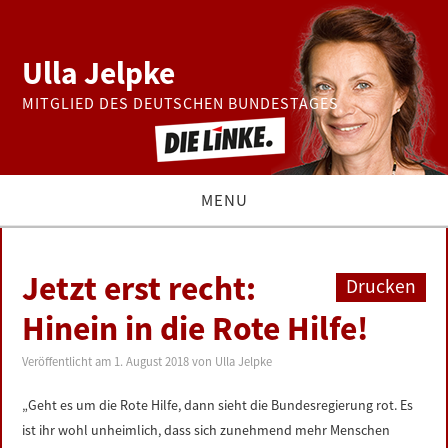
Ulla Jelpke
MITGLIED DES DEUTSCHEN BUNDESTAGES
MENU
THEMEN
Jetzt erst recht:
Drucken
BUNDESTAG
Hinein in die Rote Hilfe!
PRESSE
Veröffentlicht am
1. August 2018
von
Ulla Jelpke
„Geht es um die Rote Hilfe, dann sieht die Bundesregierung rot. Es
ZUR PERSON
ist ihr wohl unheimlich, dass sich zunehmend mehr Menschen