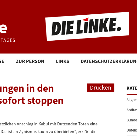
e
STAGES
SE
ZUR PERSON
LINKS
DATENSCHUTZERKLÄRUN
ngen in den
Drucken
KAT
sofort stoppen
Allgem
Antifa
Bunde
etzlichen Anschlag in Kabul mit Dutzenden Toten eine
Daten
as ist an Zynismus kaum zu überbieten“, erklärt die