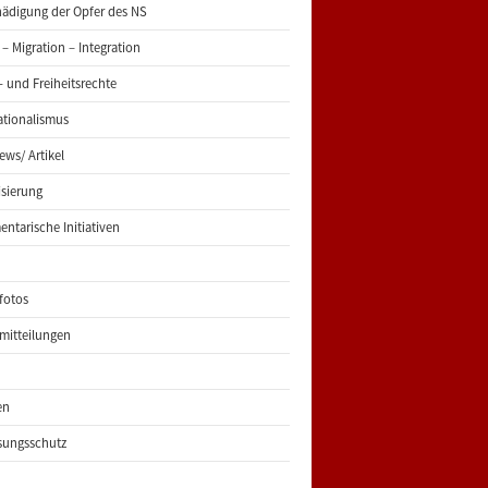
ädigung der Opfer des NS
 – Migration – Integration
 und Freiheitsrechte
ationalismus
iews/ Artikel
risierung
entarische Initiativen
fotos
mitteilungen
en
sungsschutz