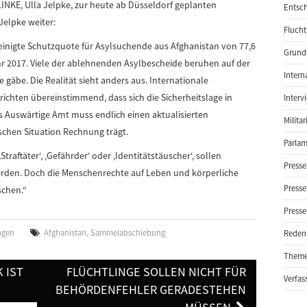
LINKE, Ulla Jelpke, zur heute ab Düsseldorf geplanten
Entsch
elpke weiter:
Flucht
einigte Schutzquote für Asylsuchende aus Afghanistan von 77,6
Grund-
hr 2017. Viele der ablehnenden Asylbescheide beruhen auf der
Intern
e gäbe. Die Realität sieht anders aus. Internationale
chten übereinstimmend, dass sich die Sicherheitslage in
Interv
s Auswärtige Amt muss endlich einen aktualisierten
Milita
schen Situation Rechnung trägt.
Parlam
raftäter‘, ‚Gefährder‘ oder ‚Identitätstäuscher‘, sollen
Presse
rden. Doch die Menschenrechte auf Leben und körperliche
Presse
schen.“
Presse
ngen
Afghanistan
,
Sammelabschiebung
Reden
Them
 IST
FLÜCHTLINGE SOLLEN NICHT FÜR
Verfas
BEHÖRDENFEHLER GERADESTEHEN