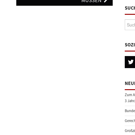
MÜSSEN
SUC
Suche
SOZ
NEU
Zum A
3 Jahr
Bundes
Gerech
Großzü