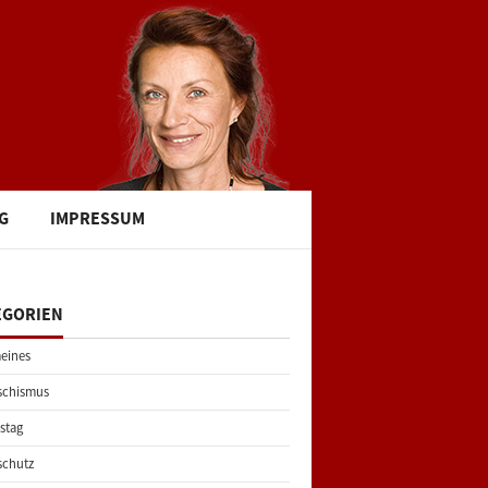
G
IMPRESSUM
EGORIEN
eines
schismus
stag
schutz