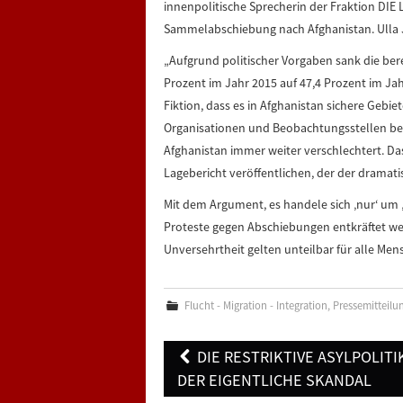
innenpolitische Sprecherin der Fraktion DIE 
Sammelabschiebung nach Afghanistan. Ulla J
„Aufgrund politischer Vorgaben sank die ber
Prozent im Jahr 2015 auf 47,4 Prozent im Ja
Fiktion, dass es in Afghanistan sichere Gebiet
Organisationen und Beobachtungsstellen beri
Afghanistan immer weiter verschlechtert. Da
Lagebericht veröffentlichen, der der dramati
Mit dem Argument, es handele sich ‚nur‘ um ‚St
Proteste gegen Abschiebungen entkräftet we
Unversehrtheit gelten unteilbar für alle Men
Flucht - Migration - Integration
,
Pressemitteilu
Post
DIE RESTRIKTIVE ASYLPOLITIK
navigation
DER EIGENTLICHE SKANDAL