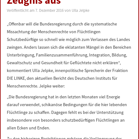
Zeugnis aus
LINKS
Veröffentlicht am
7. Dezember 2016
von
Ulla Jelpke
DATENSCHUTZERKLÄRUNG
„Offenbar will die Bundesregierung durch die systematische
Missachtung der Menschenrechte von Flüchtlingen
IMPRESSUM
Schutzbedürftige so schnell wie möglich zum Verlassen des Landes
zwingen. Anders lassen sich die eklatanten Mängel in den Bereichen
Unterbringung, Familienzusammenführung, Integration, Bildung,
Gewaltschutz und Gesundheit für Geflüchtete nicht erklären“,
kommentiert Ulla Jelpke, innenpolitische Sprecherin der Fraktion
DIE LINKE, den aktuellen Bericht des Deutschen Instituts für
Menschenrechte. Jelpke weiter:
„Die Bundesregierung hat in den letzten Monaten viel Energie
darauf verwendet, schikanöse Bedingungen für die hier lebenden
Flüchtlinge zu schaffen. Dagegen fehlt es bei der Unterstützung
insbesondere von besonders schutzbedürftigen Flüchtlingen an
allen Ecken und Enden.
Zu den bisherigen Restriktionen gehören die Verlängerung der