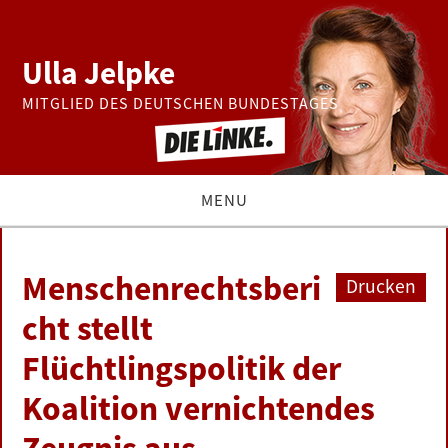
Ulla Jelpke
MITGLIED DES DEUTSCHEN BUNDESTAGES
MENU
THEMEN
Menschenrechtsberi
Drucken
BUNDESTAG
cht stellt
Flüchtlingspolitik der
PRESSE
Koalition vernichtendes
ZUR PERSON