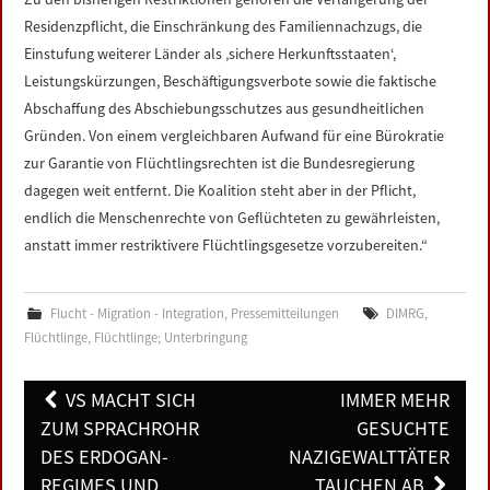
Residenzpflicht, die Einschränkung des Familiennachzugs, die
Einstufung weiterer Länder als ‚sichere Herkunftsstaaten‘,
Leistungskürzungen, Beschäftigungsverbote sowie die faktische
Abschaffung des Abschiebungsschutzes aus gesundheitlichen
Gründen. Von einem vergleichbaren Aufwand für eine Bürokratie
zur Garantie von Flüchtlingsrechten ist die Bundesregierung
dagegen weit entfernt. Die Koalition steht aber in der Pflicht,
endlich die Menschenrechte von Geflüchteten zu gewährleisten,
anstatt immer restriktivere Flüchtlingsgesetze vorzubereiten.“
Flucht - Migration - Integration
,
Pressemitteilungen
DIMRG
,
Flüchtlinge
,
Flüchtlinge; Unterbringung
Post
VS MACHT SICH
IMMER MEHR
navigation
ZUM SPRACHROHR
GESUCHTE
DES ERDOGAN-
NAZIGEWALTTÄTER
REGIMES UND
TAUCHEN AB