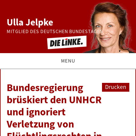
Ulla Jelpke
MITGLIED DES DEUTSCHEN BUNDESTAGES
MENU
THEMEN
Bundesregierung
Drucken
BUNDESTAG
brüskiert den UNHCR
und ignoriert
PRESSE
Verletzung von
ZUR PERSON