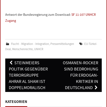
Antwort der Bundesregierung zum Download:
SF 11-107 UNHCR
Zugang
Flucht - Migration - Integration
,
Pressemitteilungen
EU-Türkei-
Deal
,
Menschenrechte
,
UNHCR
Post
STEINMEIERS
OSMANEN-ROCKER
navigation
POLITIK GEGENÜBER
SIND BEDROHUNG
TERRORGRUPPE
FÜR ERDOGAN-
AHRAR AL SHAM IST
KRITIKER IN
DOPPELMORALISCH
DEUTSCHLAND
KATEGORIEN