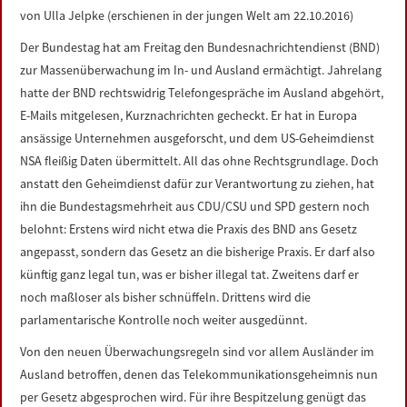
LINKS
von Ulla Jelpke (erschienen in der jungen Welt am 22.10.2016)
Der Bundestag hat am Freitag den Bundesnachrichtendienst (BND)
DATENSCHUTZERKLÄRUNG
zur Massenüberwachung im In- und Ausland ermächtigt. Jahrelang
hatte der BND rechtswidrig Telefongespräche im Ausland abgehört,
IMPRESSUM
E-Mails mitgelesen, Kurznachrichten gecheckt. Er hat in Europa
ansässige Unternehmen ausgeforscht, und dem US-Geheimdienst
NSA fleißig Daten übermittelt. All das ohne Rechtsgrundlage. Doch
anstatt den Geheimdienst dafür zur Verantwortung zu ziehen, hat
ihn die Bundestagsmehrheit aus CDU/CSU und SPD gestern noch
belohnt: Erstens wird nicht etwa die Praxis des BND ans Gesetz
angepasst, sondern das Gesetz an die bisherige Praxis. Er darf also
künftig ganz legal tun, was er bisher illegal tat. Zweitens darf er
noch maßloser als bisher schnüffeln. Drittens wird die
parlamentarische Kontrolle noch weiter ausgedünnt.
Von den neuen Überwachungsregeln sind vor allem Ausländer im
Ausland betroffen, denen das Telekommunikationsgeheimnis nun
per Gesetz abgesprochen wird. Für ihre Bespitzelung genügt das