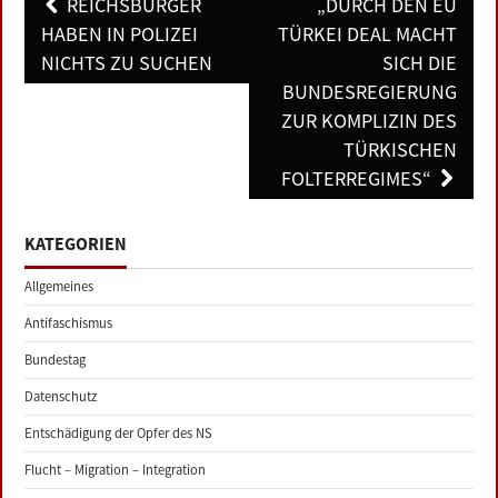
Post
REICHSBÜRGER
„DURCH DEN EU
navigation
HABEN IN POLIZEI
TÜRKEI DEAL MACHT
NICHTS ZU SUCHEN
SICH DIE
BUNDESREGIERUNG
ZUR KOMPLIZIN DES
TÜRKISCHEN
FOLTERREGIMES“
KATEGORIEN
Allgemeines
Antifaschismus
Bundestag
Datenschutz
Entschädigung der Opfer des NS
Flucht – Migration – Integration