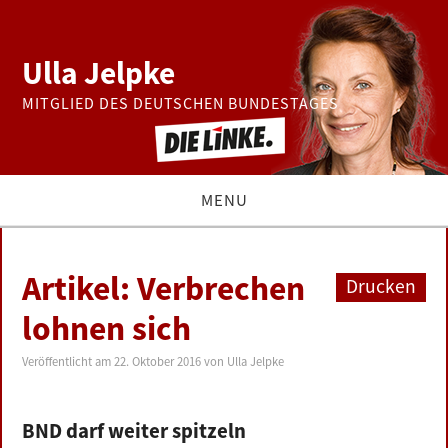
Ulla Jelpke
MITGLIED DES DEUTSCHEN BUNDESTAGES
MENU
THEMEN
Artikel: Verbrechen
Drucken
BUNDESTAG
lohnen sich
PRESSE
Veröffentlicht am
22. Oktober 2016
von
Ulla Jelpke
ZUR PERSON
BND darf weiter spitzeln