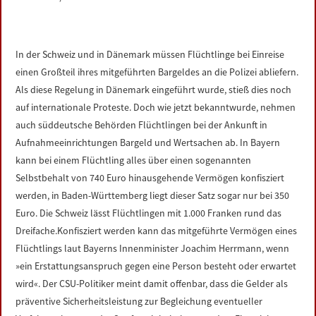
LINKS
DATENSCHUTZERKLÄRUNG
In der Schweiz und in Dänemark müssen Flüchtlinge bei Einreise
einen Großteil ihres mitgeführten Bargeldes an die Polizei abliefern.
IMPRESSUM
Als diese Regelung in Dänemark eingeführt wurde, stieß dies noch
auf internationale Proteste. Doch wie jetzt bekanntwurde, nehmen
auch süddeutsche Behörden Flüchtlingen bei der Ankunft in
Aufnahmeeinrichtungen Bargeld und Wertsachen ab. In Bayern
kann bei einem Flüchtling alles über einen sogenannten
Selbstbehalt von 740 Euro hinausgehende Vermögen konfisziert
werden, in Baden-Württemberg liegt dieser Satz sogar nur bei 350
Euro. Die Schweiz lässt Flüchtlingen mit 1.000 Franken rund das
Dreifache.Konfisziert werden kann das mitgeführte Vermögen eines
Flüchtlings laut Bayerns Innenminister Joachim Herrmann, wenn
»ein Erstattungsanspruch gegen eine Person besteht oder erwartet
wird«. Der CSU-Politiker meint damit offenbar, dass die Gelder als
präventive Sicherheitsleistung zur Begleichung eventueller