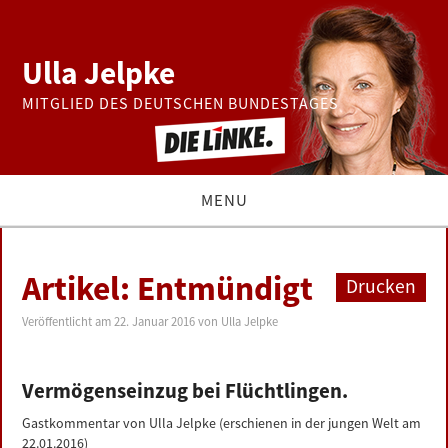
Ulla Jelpke
MITGLIED DES DEUTSCHEN BUNDESTAGES
MENU
THEMEN
Artikel: Entmündigt
Drucken
BUNDESTAG
Veröffentlicht am
22. Januar 2016
von
Ulla Jelpke
PRESSE
Vermögenseinzug bei Flüchtlingen.
ZUR PERSON
Gastkommentar von Ulla Jelpke (erschienen in der jungen Welt am
22.01.2016)