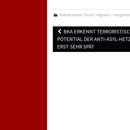
Antifaschismus
,
Flucht - Migration - Integratio
Post
BKA ERKENNT TERRORISTIS
navigation
POTENTIAL DER ANTI-ASYL-HET
ERST SEHR SPÄT