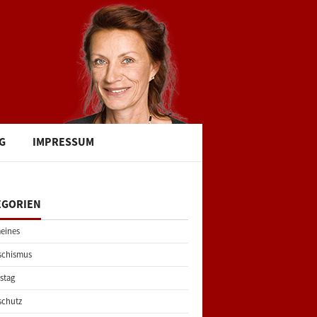
G
IMPRESSUM
EGORIEN
eines
schismus
stag
schutz