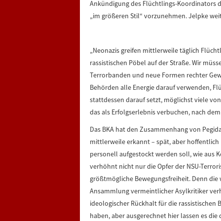
Ankündigung des Flüchtlings-Koordinators d
„im größeren Stil“ vorzunehmen. Jelpke weit
„Neonazis greifen mittlerweile täglich Flüc
rassistischen Pöbel auf der Straße. Wir müs
Terrorbanden und neue Formen rechter Gewal
Behörden alle Energie darauf verwenden, Fl
stattdessen darauf setzt, möglichst viele vo
das als Erfolgserlebnis verbuchen, nach dem
Das BKA hat den Zusammenhang von Pegida-
mittlerweile erkannt – spät, aber hoffentlic
personell aufgestockt werden soll, wie aus Koa
verhöhnt nicht nur die Opfer der NSU-Terror
größtmögliche Bewegungsfreiheit. Denn die
Ansammlung vermeintlicher Asylkritiker verh
ideologischer Rückhalt für die rassistischen 
haben, aber ausgerechnet hier lassen es die