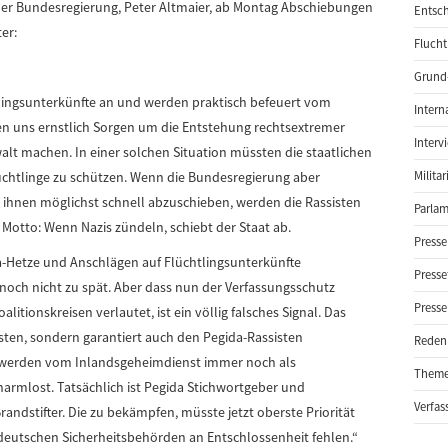
er Bundesregierung, Peter Altmaier, ab Montag Abschiebungen
Entsch
er:
Flucht
Grund-
htlingsunterkünfte an und werden praktisch befeuert vom
Intern
sen uns ernstlich Sorgen um die Entstehung rechtsextremer
Interv
t machen. In einer solchen Situation müssten die staatlichen
üchtlinge zu schützen. Wenn die Bundesregierung aber
Milita
n ihnen möglichst schnell abzuschieben, werden die Rassisten
Parlam
 Motto: Wenn Nazis zündeln, schiebt der Staat ab.
Presse
Hetze und Anschlägen auf Flüchtlingsunterkünfte
Presse
h noch nicht zu spät. Aber dass nun der Verfassungsschutz
Presse
litionskreisen verlautet, ist ein völlig falsches Signal. Das
isten, sondern garantiert auch den Pegida-Rassisten
Reden
 werden vom Inlandsgeheimdienst immer noch als
Them
armlost. Tatsächlich ist Pegida Stichwortgeber und
Verfas
Brandstifter. Die zu bekämpfen, müsste jetzt oberste Priorität
 deutschen Sicherheitsbehörden an Entschlossenheit fehlen.“