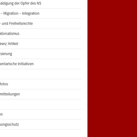
ädigung der Opfer des NS
 – Migration – Integration
 und Freiheitsrechte
ationalismus
iews/ Artikel
risierung
entarische Initiativen
fotos
mitteilungen
en
sungsschutz