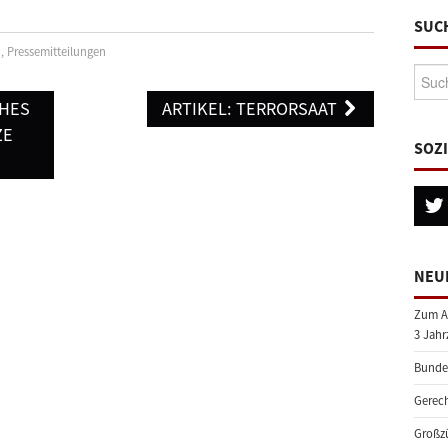
SUC
n
,
Pressemitteilungen
Suche
CHES
ARTIKEL: TERRORSAAT
ZE
SOZ
NEU
Zum A
3 Jahr
Bundes
Gerech
Großzü