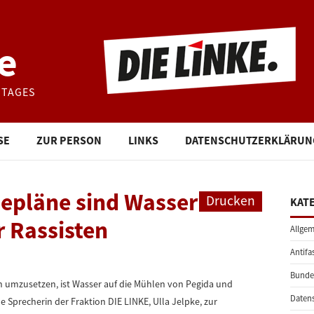
e
STAGES
SE
ZUR PERSON
LINKS
DATENSCHUTZERKLÄRUN
epläne sind Wasser
Drucken
KAT
r Rassisten
Allgem
Antifa
Bunde
n umzusetzen, ist Wasser auf die Mühlen von Pegida und
Daten
e Sprecherin der Fraktion DIE LINKE, Ulla Jelpke, zur