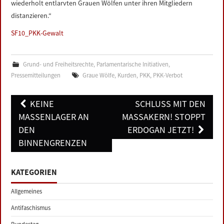
wiederholt entlarvten Grauen Wölfen unter ihren Mitgliedern
distanzieren.“
SF10_PKK-Gewalt
Grund- und Freiheitsrechte
,
Parlamentarische Initiativen
,
Pressemitteilungen
Graue Wölfe
,
Kurden
,
PKK
,
PKK-Verbot
Post
KEINE
SCHLUSS MIT DEN
navigation
MASSENLAGER AN
MASSAKERN! STOPPT
DEN
ERDOGAN JETZT!
BINNENGRENZEN
KATEGORIEN
Allgemeines
Antifaschismus