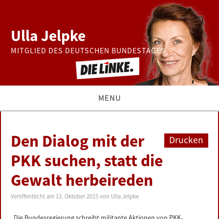
Ulla Jelpke
MITGLIED DES DEUTSCHEN BUNDESTAGES
MENU
THEMEN
Den Dialog mit der
Drucken
BUNDESTAG
PKK suchen, statt die
Gewalt herbeireden
PRESSE
Veröffentlicht am
13. Oktober 2015
von
Ulla Jelpke
ZUR PERSON
„Die Bundesregierung schreibt militante Aktionen von PKK-