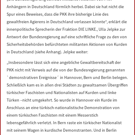
LINKS
Anhängern in Deutschland förmlich herbei. Dabei sie hat nicht die
Spur eines Beweises, dass die PKK ihre bisherige Linie des
DATENSCHUTZERKLÄRUNG
gewaltfreien Agierens in Deutschland verlassen könnte“, erklärt die
innenpolitische Sprecherin der Fraktion DIE LINKE., Ulla Jelpke zur
Antwort der Bundesregierung auf eine schriftliche Frage zu den von
IMPRESSUM
Sicherheitsbehörden befürchteten militanten Aktionen von Kurden
in Deutschland (siehe Anhang). Jelpke weiter:
„Insbesondere lässt sich eine angebliche Gewaltbereitschaft der
PKK nicht mit Verweis auf die von der Bundesregierung genannten
`demonstrativen Ereignisse´ in Hannover, Bern und Berlin belegen.
Schließlich kam es in allen drei Städten zu gewaltsamen Übergriffen
türkischer Faschisten und Nationalisten auf Kurden und linke
Türken –nicht umgekehrt. So wurde in Hannover ein Kurde im
Anschluss an eine türkisch-nationalistische Demonstration von
einem türkischen Faschisten mit einem Messerstich
lebensgefährlich verletzt. In Bern raste ein türkischer Nationalist
mit seinem Wagen in kurdische Demonstranten. Und in Berlin