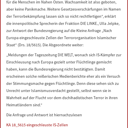
für die Menschen im Nahen Osten. Wachsamkeit ist also geboten,
LINKS
aber keine Panikmache. Weitere Gesetzesverschärfungen im Namen
der Terrorbekämpfung lassen sich so nicht rechtfertigen“, erklärt
DATENSCHUTZERKLÄRUNG
die innenpolitische Sprecherin der Fraktion DIE LINKE., Ulla Jelpke,
zur Antwort der Bundesregierung auf die Kleine Anfrage „Nach
IMPRESSUM
Europa eingeschleuste Zellen der Terrororganisation Islamischer
Staat“ (Drs. 18/5615). Die Abgeordnete weiter:
„Meldungen der Tageszeitung DIE WELT, wonach sich IS-Kämpfer zur
Einschleusung nach Europa gezielt unter Flüchtlinge gemischt
haben, kann die Bundesregierung nicht bestätigten. Damit
erscheinen solche reißerischen Medienberichte eher als ein Versuch
der Stimmungsmache gegen Flüchtlinge. Denn diese sehen sich zu
Unrecht unter Islamismusverdacht gestellt, selbst wenn sie in
Wahrheit auf der Flucht vor dem dschihadistischen Terror in ihren
Heimatländern sind.“
Die Anfrage und Antwort ist hiernachzulesen
KA 18_5615 eingeschleuste IS-Zellen