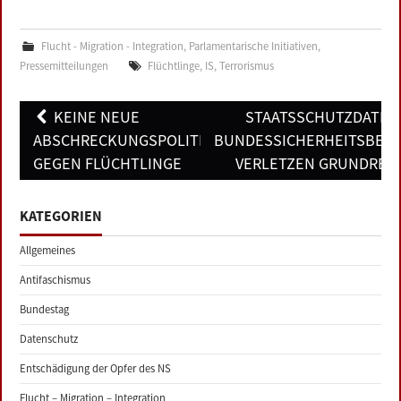
Flucht - Migration - Integration
,
Parlamentarische Initiativen
,
Pressemitteilungen
Flüchtlinge
,
IS
,
Terrorismus
Post
KEINE NEUE
STAATSSCHUTZDATEIE
navigation
ABSCHRECKUNGSPOLITIK
BUNDESSICHERHEITSBEH
GEGEN FLÜCHTLINGE
VERLETZEN GRUNDREC
KATEGORIEN
Allgemeines
Antifaschismus
Bundestag
Datenschutz
Entschädigung der Opfer des NS
Flucht – Migration – Integration