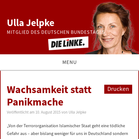
Ulla Jelpke
MITGLIED DES DEUTSCHEN BUNDESTAGES
MENU
THEMEN
Wachsamkeit statt
Drucken
BUNDESTAG
Panikmache
PRESSE
Veröffentlicht am
10. August 2015
von
Ulla Jelpke
„Von der Terrororganisation Islamischer Staat geht eine tödliche
ZUR PERSON
Gefahr aus – aber bislang weniger für uns in Deutschland sondern