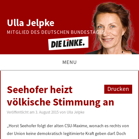
Ulla Jelpke
MITGLIED DES DEUTSCHEN BUNDESTAGES
MENU
THEMEN
Seehofer heizt
Drucken
BUNDESTAG
völkische Stimmung an
PRESSE
Veröffentlicht am
3. August 2015
von
Ulla Jelpke
„Horst Seehofer folgt der alten CSU-Maxime, wonach es rechts von
ZUR PERSON
der Union keine demokratisch legitimierte Kraft geben darf. Doch