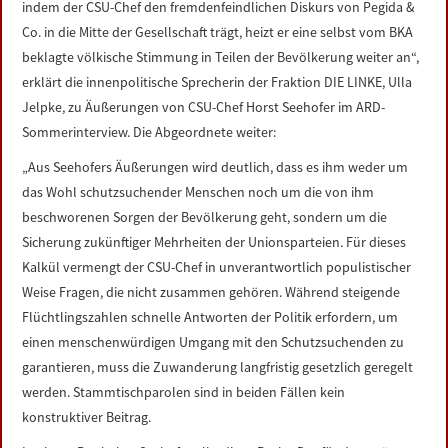
indem der CSU-Chef den fremdenfeindlichen Diskurs von Pegida &
LINKS
Co. in die Mitte der Gesellschaft trägt, heizt er eine selbst vom BKA
beklagte völkische Stimmung in Teilen der Bevölkerung weiter an“,
DATENSCHUTZERKLÄRUNG
erklärt die innenpolitische Sprecherin der Fraktion DIE LINKE, Ulla
Jelpke, zu Äußerungen von CSU-Chef Horst Seehofer im ARD-
IMPRESSUM
Sommerinterview. Die Abgeordnete weiter:
„Aus Seehofers Äußerungen wird deutlich, dass es ihm weder um
das Wohl schutzsuchender Menschen noch um die von ihm
beschworenen Sorgen der Bevölkerung geht, sondern um die
Sicherung zukünftiger Mehrheiten der Unionsparteien. Für dieses
Kalkül vermengt der CSU-Chef in unverantwortlich populistischer
Weise Fragen, die nicht zusammen gehören. Während steigende
Flüchtlingszahlen schnelle Antworten der Politik erfordern, um
einen menschenwürdigen Umgang mit den Schutzsuchenden zu
garantieren, muss die Zuwanderung langfristig gesetzlich geregelt
werden. Stammtischparolen sind in beiden Fällen kein
konstruktiver Beitrag.