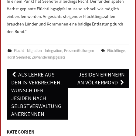
In einem Punkt hat Seehofer allerdings Recht: Der für den späten
Herbst geplante Flüchtlingsgipfel muss so schnell wie möglich
einberufen werden. Angesichts steigender Flüchtlingszahlen
brauchen Länder und Kommunen eine baldige Entlastung durch
den Bund.“
Flucht - Migration - Integration
,
Pressemitteilungen
Flüchtlinge
,
Horst Seehofer
,
Zuwanderungsgesetz
Post
ALS LEHRE AUS
JESIDEN ERINNERN
navigation
DEN IS-VERBRECHEN:
AN VÖLKERMORD
WUNSCH DER
JESIDEN NACH
SELBSTVERWALTUNG
ANERKENNEN
KATEGORIEN