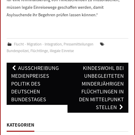
müssen legale Einreisewege geschaffen werden, damit
Asylsuchende ihr Begehren prüfen lassen können.“
Flucht - Migration - Integration
,
Pressemitteilungen
Bundespolizei
,
Flüchtlinge
,
illegale Einreise
Post
AUSSCHREIBUNG
KINDESWOHL BEI
navigation
MEDIENPREISES
UNBEGLEITETEN
POLITIK DES
MINDERJÄHRIGEN
DEUTSCHEN
FLÜCHTLINGEN IN
BUNDESTAGES
DEN MITTELPUNKT
STELLEN
KATEGORIEN