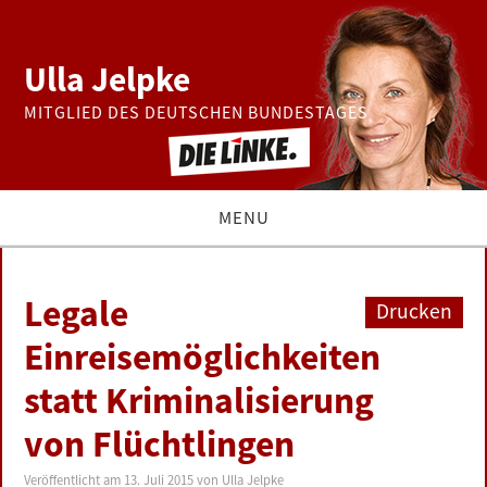
Ulla Jelpke
MITGLIED DES DEUTSCHEN BUNDESTAGES
MENU
THEMEN
Legale
Drucken
BUNDESTAG
Einreisemöglichkeiten
statt Kriminalisierung
PRESSE
von Flüchtlingen
ZUR PERSON
Veröffentlicht am
13. Juli 2015
von
Ulla Jelpke