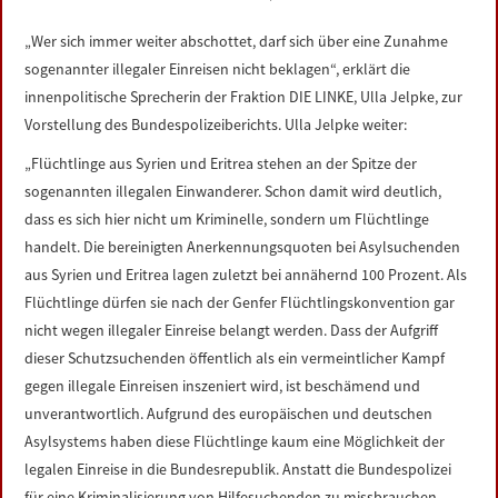
LINKS
„Wer sich immer weiter abschottet, darf sich über eine Zunahme
sogenannter illegaler Einreisen nicht beklagen“, erklärt die
DATENSCHUTZERKLÄRUNG
innenpolitische Sprecherin der Fraktion DIE LINKE, Ulla Jelpke, zur
Vorstellung des Bundespolizeiberichts. Ulla Jelpke weiter:
IMPRESSUM
„Flüchtlinge aus Syrien und Eritrea stehen an der Spitze der
sogenannten illegalen Einwanderer. Schon damit wird deutlich,
dass es sich hier nicht um Kriminelle, sondern um Flüchtlinge
handelt. Die bereinigten Anerkennungsquoten bei Asylsuchenden
aus Syrien und Eritrea lagen zuletzt bei annähernd 100 Prozent. Als
Flüchtlinge dürfen sie nach der Genfer Flüchtlingskonvention gar
nicht wegen illegaler Einreise belangt werden. Dass der Aufgriff
dieser Schutzsuchenden öffentlich als ein vermeintlicher Kampf
gegen illegale Einreisen inszeniert wird, ist beschämend und
unverantwortlich. Aufgrund des europäischen und deutschen
Asylsystems haben diese Flüchtlinge kaum eine Möglichkeit der
legalen Einreise in die Bundesrepublik. Anstatt die Bundespolizei
für eine Kriminalisierung von Hilfesuchenden zu missbrauchen,