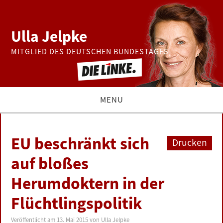
Ulla Jelpke
MITGLIED DES DEUTSCHEN BUNDESTAGES
MENU
THEMEN
EU beschränkt sich
Drucken
BUNDESTAG
auf bloßes
Herumdoktern in der
PRESSE
Flüchtlingspolitik
ZUR PERSON
Veröffentlicht am
13. Mai 2015
von
Ulla Jelpke