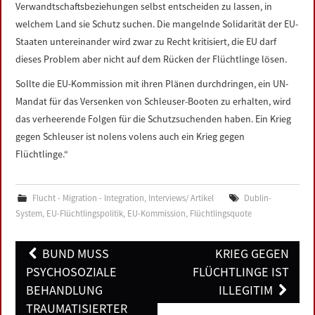
Verwandtschaftsbeziehungen selbst entscheiden zu lassen, in
welchem Land sie Schutz suchen. Die mangelnde Solidarität der EU-
Staaten untereinander wird zwar zu Recht kritisiert, die EU darf
dieses Problem aber nicht auf dem Rücken der Flüchtlinge lösen.
Sollte die EU-Kommission mit ihren Plänen durchdringen, ein UN-
Mandat für das Versenken von Schleuser-Booten zu erhalten, wird
das verheerende Folgen für die Schutzsuchenden haben. Ein Krieg
gegen Schleuser ist nolens volens auch ein Krieg gegen
Flüchtlinge.“
Flucht - Migration - Integration
,
Interviews/ Artikel
Dublin-
System
,
EU-Flüchtlingspolitik
,
EU-Kommission
,
Flüchtlingsquote
Post
BUND MUSS
KRIEG GEGEN
navigation
PSYCHOSOZIALE
FLÜCHTLINGE IST
BEHANDLUNG
ILLEGITIM
TRAUMATISIERTER