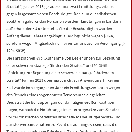
LINKS
Straftat“) gab es 2013 gerade einmal zwei Ermittlungsverfahren
gegen insgesamt sieben Beschuldigte. Den zum djihadistischen
DATENSCHUTZERKLÄRUNG
Spektrum gehörenden Personen wurden Handlungen in Ländern
außerhalb der EU unterstellt. Vier der Beschuldigten wurden
Anfang dieses Jahres angeklagt, allerdings nicht wegen § 89a,
IMPRESSUM
sondern wegen Mitgliedschaft in einer terroristischen Vereinigung (§
129a StGB).
Die Paragraphen 89b „Aufnahme von Beziehungen zur Begehung
einer schweren staatsgefährdenden Straftat“ und 91 StGB
„Anleitung zur Begehung einer schweren staatsgefährdenden
Straftat“ kamen 2013 überhaupt nicht zur Anwendung. In keinem
Fall wurde im vergangenen Jahr ein Ermittlungsverfahren wegen
des Besuchs eines sogenannten Terrorcamps eingeleitet.
Dies straft die Behauptungen der damaligen Großen Koalition
Lügen, wonach die Einführung dieser Terrorgesetze zum Schutze
vor terroristischen Straftaten alternativ los sei. Bürgerrechts- und
Juristenverbände hatten zu Recht darauf hingewiesen, dass die
Terrorgesetze mit dem Prinzip des Tatstrafrechts brechen, weil sie