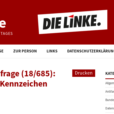
e
STAGES
SE
ZUR PERSON
LINKS
DATENSCHUTZERKLÄRUN
frage (18/685):
Drucken
KAT
-Kennzeichen
Allgem
Antifa
Bunde
Daten