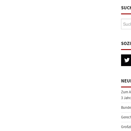
SUC
Suche
SOZ
NEU
Zum A
3 Jahr
Bundes
Gerech
Großzü