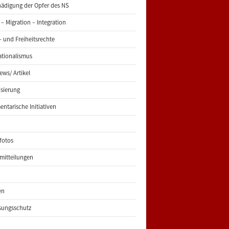
ädigung der Opfer des NS
 – Migration – Integration
 und Freiheitsrechte
ationalismus
iews/ Artikel
risierung
entarische Initiativen
fotos
mitteilungen
en
sungsschutz