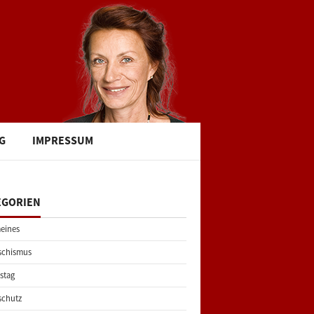
G
IMPRESSUM
EGORIEN
eines
schismus
stag
schutz