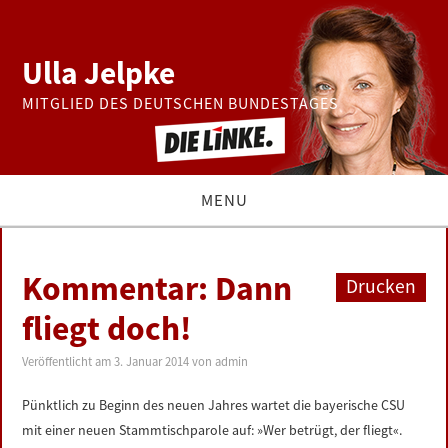
Ulla Jelpke
MITGLIED DES DEUTSCHEN BUNDESTAGES
MENU
THEMEN
Kommentar: Dann
Drucken
BUNDESTAG
fliegt doch!
PRESSE
Veröffentlicht am
3. Januar 2014
von
admin
Pünktlich zu Beginn des neuen Jahres wartet die bayerische CSU
ZUR PERSON
mit einer neuen Stammtischparole auf: »Wer betrügt, der fliegt«.