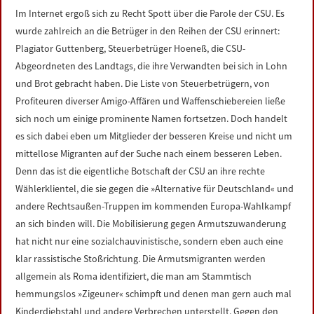
Im Internet ergoß sich zu Recht Spott über die Parole der CSU. Es
wurde zahlreich an die Betrüger in den Reihen der CSU erinnert:
Plagiator Guttenberg, Steuerbetrüger Hoeneß, die CSU-
Abgeordneten des Landtags, die ihre Verwandten bei sich in Lohn
und Brot gebracht haben. Die ­Liste von Steuerbetrügern, von
Profiteuren diverser Amigo-Affären und Waffenschiebereien ließe
sich noch um einige prominente Namen fortsetzen. Doch handelt
es sich dabei eben um Mitglieder der besseren Kreise und nicht um
mittellose Migranten auf der Suche nach einem besseren Leben.
Denn das ist die eigentliche Botschaft der CSU an ihre rechte
Wählerklientel, die sie gegen die »Alternative für Deutschland« und
andere Rechtsaußen-Truppen im kommenden Europa-Wahlkampf
an sich binden will. Die Mobilisierung gegen Armutszuwanderung
hat nicht nur eine sozialchauvinistische, sondern eben auch eine
klar rassistische Stoßrichtung. Die Armutsmigranten werden
allgemein als Roma identifiziert, die man am Stammtisch
hemmungslos »Zigeuner« schimpft und denen man gern auch mal
Kinderdiebstahl und andere Verbrechen unterstellt. Gegen den