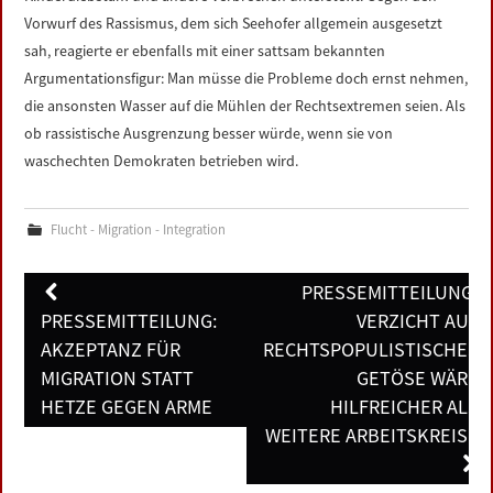
Vorwurf des Rassismus, dem sich Seehofer allgemein ausgesetzt
sah, reagierte er ebenfalls mit einer sattsam bekannten
Argumentationsfigur: Man müsse die Probleme doch ernst nehmen,
die ansonsten Wasser auf die Mühlen der Rechtsextremen seien. Als
ob rassistische Ausgrenzung besser würde, wenn sie von
waschechten Demokraten betrieben wird.
Flucht - Migration - Integration
Post
PRESSEMITTEILUNG:
navigation
PRESSEMITTEILUNG:
VERZICHT AUF
AKZEPTANZ FÜR
RECHTSPOPULISTISCHES
MIGRATION STATT
GETÖSE WÄRE
HETZE GEGEN ARME
HILFREICHER ALS
WEITERE ARBEITSKREISE