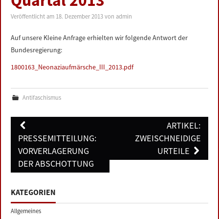
Quartal 2013
LINKS
Veröffentlicht am
18. Dezember 2013
von
admin
DATENSCHUTZERKLÄRUNG
Auf unsere Kleine Anfrage erhielten wir folgende Antwort der
Bundesregierung:
IMPRESSUM
1800163_Neonaziaufmärsche_III_2013.pdf
Antifaschismus
Post
ARTIKEL:
navigation
PRESSEMITTEILUNG:
ZWEISCHNEIDIGE
VORVERLAGERUNG
URTEILE
DER ABSCHOTTUNG
KATEGORIEN
Allgemeines