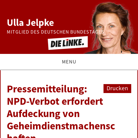
Ulla Jelpke
MITGLIED DES DEUTSCHEN BUNDESTAGES
MENU
THEMEN
Pressemitteilung:
Drucken
BUNDESTAG
NPD-Verbot erfordert
Aufdeckung von
PRESSE
Geheimdienstmachensc
ZUR PERSON