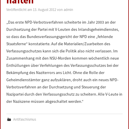
haften
LINKS
Veröffentlicht am
13. August 2012
von
admin
DATENSCHUTZERKLÄRUNG
„Das erste NPD-Verbotsverfahren scheiterte im Jahr 2003 an der
Durchsetzung der Partei mit V-Leuten des Inlandsgeheimdienstes,
IMPRESSUM
so dass das Bundesverfassungsgericht der NPD eine „fehlende
Staatsferne“ konstatierte. Auf die Materialien/Zuarbeiten des
Verfassungsschutzes kann sich die Politik also nicht verlassen. Im
Zusammenhang mit den NSU-Morden kommen wöchentlich neue
Enthüllungen über Verfehlungen des Verfassungsschutzes bei der
Bekämpfung des Naziterrors ans Licht. Ohne die Rolle der
Geheimdienstämter ganz aufzuklären, droht auch ein neues NPD-
Verbotsverfahren an der Durchsetzung und Steuerung der
Nazipartei durch den Verfassungsschutz zu scheitern. Alle V-Leute in
der Naziszene müssen abgeschaltet werden.“
Antifaschismus