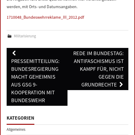
LINKS
werden, mit Orts- und Datumsangaben.
1710048_Bundeswehrreklame_III_2012.pdf
DATENSCHUTZERKLÄRUNG
Militarisierung
IMPRESSUM
Post
REDE IM BUNDESTAG:
navigation
PRESSEMITTEILUNG:
ANTIFASCHISMUS IST
BUNDESREGIERUNG
KAMPF FÜR, NICHT
MACHT GEHEIMNIS
GEGEN DIE
AUS GSG 9-
GRUNDRECHTE
KOOPERATION MIT
BUNDESWEHR
KATEGORIEN
Allgemeines