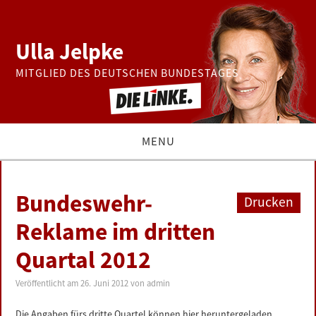
Ulla Jelpke
MITGLIED DES DEUTSCHEN BUNDESTAGES
MENU
THEMEN
Bundeswehr-
Drucken
BUNDESTAG
Reklame im dritten
Quartal 2012
PRESSE
Veröffentlicht am
26. Juni 2012
von
admin
ZUR PERSON
Die Angaben fürs dritte Quartel können hier heruntergeladen