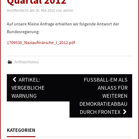
Quartal 2012
LINKS
Veröffentlicht am
30. Mai 2012
von
admin
DATENSCHUTZERKLÄRUNG
Auf unsere Kleine Anfrage erhielten wir folgende Antwort der
Bundesregierung:
IMPRESSUM
1709530_Naziaufmärsche_I_2012.pdf
Antifaschismus
Post
ARTIKEL:
FUSSBALL-EM ALS A
navigation
VERGEBLICHE
NLASS FÜR W
WARNUNG
EITEREN D
EMOKRATIEABBAU D
URCH FRONTEX
KATEGORIEN