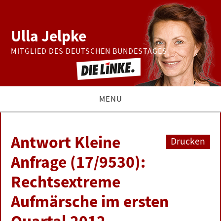
Ulla Jelpke
MITGLIED DES DEUTSCHEN BUNDESTAGES
MENU
THEMEN
Antwort Kleine
Drucken
BUNDESTAG
Anfrage (17/9530):
Rechtsextreme
PRESSE
Aufmärsche im ersten
ZUR PERSON