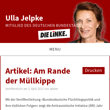
Ulla Jelpke
MITGLIED DES DEUTSCHEN BUNDESTAGES
MENU
THEMEN
Artikel: Am Rande
Drucken
BUNDESTAG
der Müllkippe
PRESSE
Veröffentlicht am
3. April 2012
von
admin
Mit der Veröffentlichung »Bundesdeutsche Flüchtlingspolitik und
ZUR PERSON
ihre tödlichen Folgen« zeigt die Antirassistische Initiative (ARI) Jahr