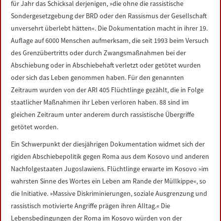
für Jahr das Schicksal derjenigen, »die ohne die rassistische
LINKS
Sondergesetzgebung der BRD oder den Rassismus der Gesellschaft
unversehrt überlebt hätten«. Die Dokumentation macht in ihrer 19.
DATENSCHUTZERKLÄRUNG
Auflage auf 6000 Menschen aufmerksam, die seit 1993 beim Versuch
des Grenzübertritts oder durch Zwangsmaßnahmen bei der
IMPRESSUM
Abschiebung oder in Abschiebehaft verletzt oder getötet wurden
oder sich das Leben genommen haben. Für den genannten
Zeitraum wurden von der ARI 405 Flüchtlinge gezählt, die in Folge
staatlicher Maßnahmen ihr Leben verloren haben. 88 sind im
gleichen Zeitraum unter anderem durch rassistische Übergriffe
getötet worden.
Ein Schwerpunkt der diesjährigen Dokumentation widmet sich der
rigiden Abschiebepolitik gegen Roma aus dem Kosovo und anderen
Nachfolgestaaten Jugoslawiens. Flüchtlinge erwarte im Kosovo »im
wahrsten Sinne des Wortes ein Leben am Rande der Müllkippe«, so
die Initiative. »Massive Diskriminierungen, soziale Ausgrenzung und
rassistisch motivierte Angriffe prägen ihren Alltag.« Die
Lebensbedingungen der Roma im Kosovo würden von der