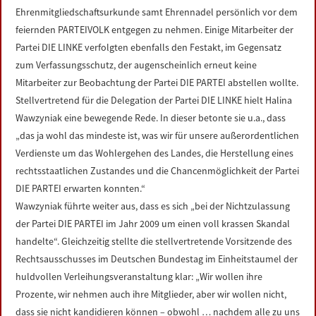
LINKS
Ehrenmitgliedschaftsurkunde samt Ehrennadel persönlich vor dem
feiernden PARTEIVOLK entgegen zu nehmen. Einige Mitarbeiter der
Partei DIE LINKE verfolgten ebenfalls den Festakt, im Gegensatz
DATENSCHUTZERKLÄRUNG
zum Verfassungsschutz, der augenscheinlich erneut keine
Mitarbeiter zur Beobachtung der Partei DIE PARTEI abstellen wollte.
IMPRESSUM
Stellvertretend für die Delegation der Partei DIE LINKE hielt Halina
Wawzyniak eine bewegende Rede. In dieser betonte sie u.a., dass
„das ja wohl das mindeste ist, was wir für unsere außerordentlichen
Verdienste um das Wohlergehen des Landes, die Herstellung eines
rechtsstaatlichen Zustandes und die Chancenmöglichkeit der Partei
DIE PARTEI erwarten konnten.“
Wawzyniak führte weiter aus, dass es sich „bei der Nichtzulassung
der Partei DIE PARTEI im Jahr 2009 um einen voll krassen Skandal
handelte“. Gleichzeitig stellte die stellvertretende Vorsitzende des
Rechtsausschusses im Deutschen Bundestag im Einheitstaumel der
huldvollen Verleihungsveranstaltung klar: „Wir wollen ihre
Prozente, wir nehmen auch ihre Mitglieder, aber wir wollen nicht,
dass sie nicht kandidieren können – obwohl … nachdem alle zu uns