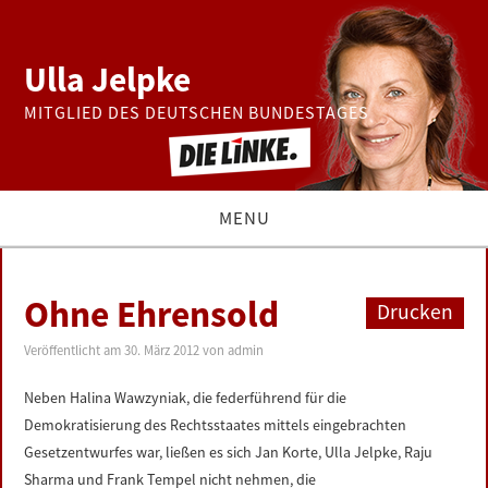
Ulla Jelpke
MITGLIED DES DEUTSCHEN BUNDESTAGES
MENU
THEMEN
Ohne Ehrensold
Drucken
BUNDESTAG
Veröffentlicht am
30. März 2012
von
admin
PRESSE
Neben Halina Wawzyniak, die federführend für die
Demokratisierung des Rechtsstaates mittels eingebrachten
ZUR PERSON
Gesetzentwurfes war, ließen es sich Jan Korte, Ulla Jelpke, Raju
Sharma und Frank Tempel nicht nehmen, die