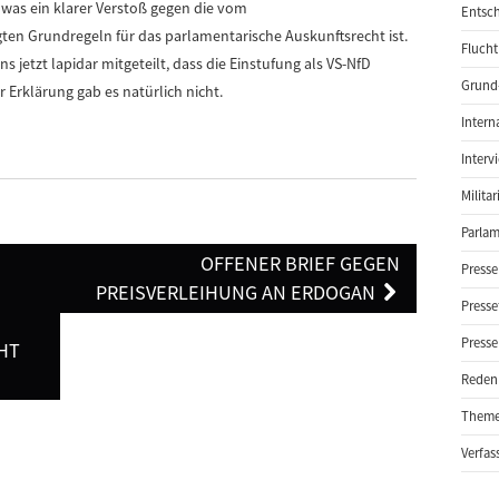
was ein klarer Verstoß gegen die vom
Entsch
ten Grundregeln für das parlamentarische Auskunftsrecht ist.
Flucht
 jetzt lapidar mitgeteilt, dass die Einstufung als VS-NfD
Grund-
Erklärung gab es natürlich nicht.
Intern
Interv
Milita
Parlam
OFFENER BRIEF GEGEN
Presse
PREISVERLEIHUNG AN ERDOGAN
Presse
Presse
HT
Reden
Them
Verfas