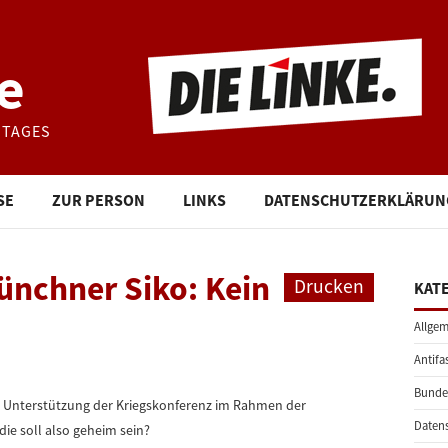
e
STAGES
SE
ZUR PERSON
LINKS
DATENSCHUTZERKLÄRUN
nchner Siko: Kein
Drucken
KAT
Allgem
Antifa
Bunde
e Unterstützung der Kriegskonferenz im Rahmen der
Daten
die soll also geheim sein?