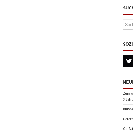
SUC
Suche
SOZ
NEU
Zum A
3 Jahr
Bundes
Gerech
Großzü