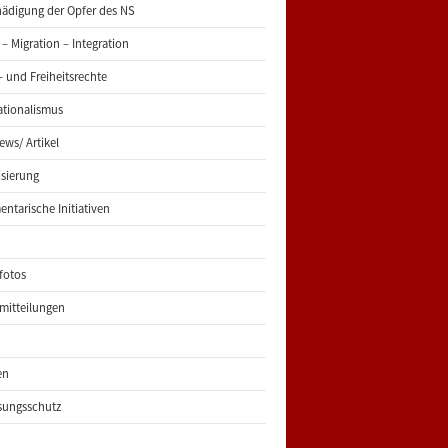
ädigung der Opfer des NS
 – Migration – Integration
 und Freiheitsrechte
ationalismus
iews/ Artikel
risierung
entarische Initiativen
fotos
mitteilungen
en
sungsschutz