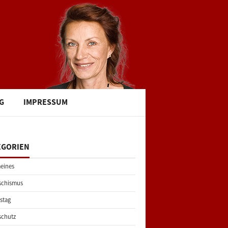
G
IMPRESSUM
EGORIEN
eines
schismus
stag
schutz