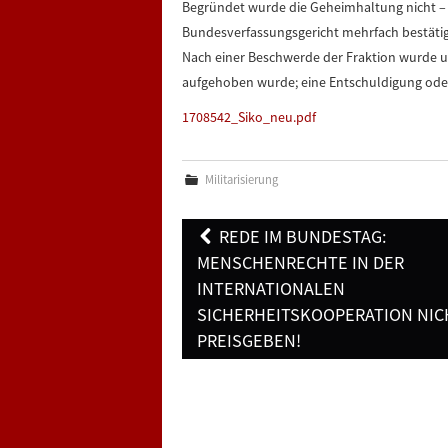
Begründet wurde die Geheimhaltung nicht – 
Bundesverfassungsgericht mehrfach bestätig
Nach einer Beschwerde der Fraktion wurde uns
aufgehoben wurde; eine Entschuldigung oder 
1708542_Siko_neu.pdf
Militarisierung
Post
REDE IM BUNDESTAG:
navigation
MENSCHENRECHTE IN DER
INTERNATIONALEN
SICHERHEITSKOOPERATION NIC
PREISGEBEN!