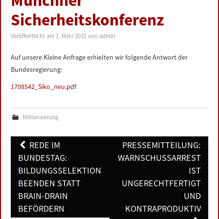
Münchner
LINKS
Sicherheitskonferenz
DATENSCHUTZERKLÄRUNG
Veröffentlicht am
2. März 2012
von
admin
Auf unsere Kleine Anfrage erhielten wir folgende Antwort der
IMPRESSUM
Bundesregierung:
1708542_Siko_neu.pdf
Militarisierung
Post
REDE IM
PRESSEMITTEILUNG:
navigation
BUNDESTAG:
WARNSCHUSSARREST
BILDUNGSSELEKTION
IST
BEENDEN STATT
UNGERECHTFERTIGT
BRAIN-DRAIN
UND
BEFÖRDERN
KONTRAPRODUKTIV