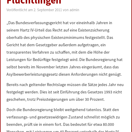
Flüchtlingen
LINKS
Veröffentlicht am
2. September 2011
von
admin
DATENSCHUTZERKLÄRUNG
„Das Bundesverfassungsgericht hat vor eineinhalb Jahren in
seinem Hartz IV-Urteil das Recht auf eine Existenzsicherung
IMPRESSUM
oberhalb des physischen Existenzminimums festgestellt. Das
Gericht hat dem Gesetzgeber außerdem aufgetragen, ein
transparentes Verfahren zu schaffen, mit dem die Höhe der
Leistungen für Bedürftige festgelegt wird. Die Bundesregierung hat
selbst bereits im November letzten Jahres eingeräumt, dass das
Asylbewerberleistungsgesetz diesen Anforderungen nicht genügt.
Bereits nach geltender Rechtslage müssen die Sätze jedes Jahr neu
festgelegt werden. Dies ist seit Einführung des Gesetzes 1993 nicht
geschehen, trotz Preissteigerungen um über 30 Prozent.
Doch die Bundesregierung bleibt weitgehend tatenlos. Statt den
verfassungs- und gesetzeswidrigen Zustand schnellst möglich zu
beenden, prüft sie in einem fort. Das bedeutet für etwa 80.000
Menschen, mit Leistungen um 40 Prozent unterhalb des Hartz IV-