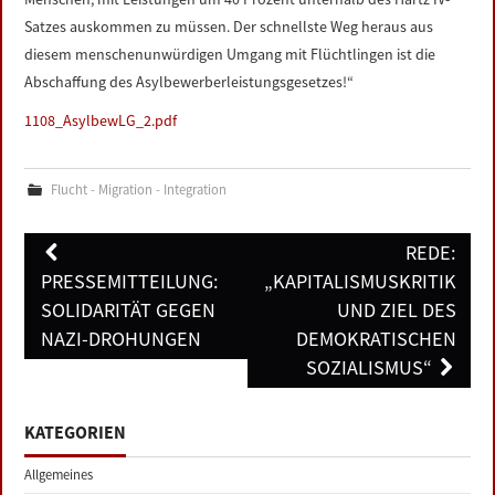
Satzes auskommen zu müssen. Der schnellste Weg heraus aus
diesem menschenunwürdigen Umgang mit Flüchtlingen ist die
Abschaffung des Asylbewerberleistungsgesetzes!“
1108_AsylbewLG_2.pdf
Flucht - Migration - Integration
Post
REDE:
navigation
PRESSEMITTEILUNG:
„KAPITALISMUSKRITIK
SOLIDARITÄT GEGEN
UND ZIEL DES
NAZI-DROHUNGEN
DEMOKRATISCHEN
SOZIALISMUS“
KATEGORIEN
Allgemeines