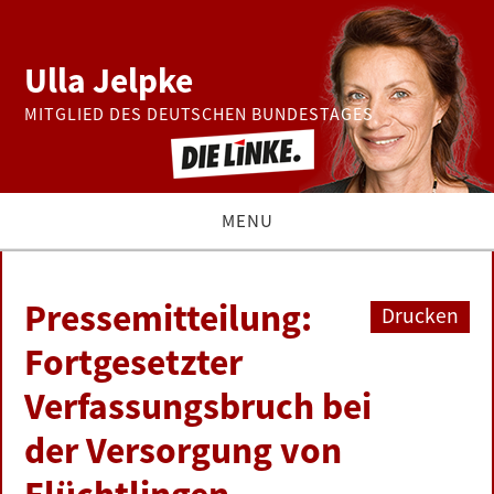
Ulla Jelpke
MITGLIED DES DEUTSCHEN BUNDESTAGES
MENU
THEMEN
Pressemitteilung:
Drucken
BUNDESTAG
Fortgesetzter
Verfassungsbruch bei
PRESSE
der Versorgung von
ZUR PERSON