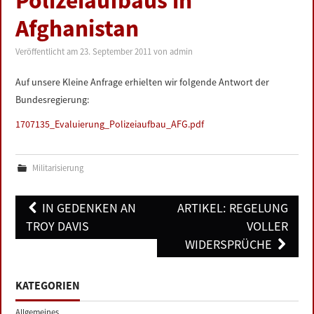
Polizeiaufbaus in
LINKS
Afghanistan
DATENSCHUTZERKLÄRUNG
Veröffentlicht am
23. September 2011
von
admin
Auf unsere Kleine Anfrage erhielten wir folgende Antwort der
IMPRESSUM
Bundesregierung:
1707135_Evaluierung_Polizeiaufbau_AFG.pdf
Militarisierung
Post
IN GEDENKEN AN
ARTIKEL: REGELUNG
navigation
TROY DAVIS
VOLLER
WIDERSPRÜCHE
KATEGORIEN
Allgemeines