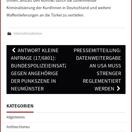
öffnen, anstatt den Konflikt durch die zunehmende
Kriminalisierung der KurdInnen in Deutschland und weitere
Waffenlieferungen an die Türkei zu vertiefen.
Internationalismus
Post
ANTWORT KLEINE
PRESSEMITTEILUNG:
navigation
ANFRAGE (17/6801):
DATENWEITERGABE
BUNDESPOLIZEIEINSATZ
AN USA MUSS
GEGEN ANGEHÖRIGE
STRENGER
DER PUNKSZENE IN
REGLEMENTIERT
NEUMÜNSTER
WERDEN
KATEGORIEN
Allgemeines
Antifaschismus