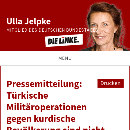
Ulla Jelpke
MITGLIED DES DEUTSCHEN BUNDESTAGES
MENU
THEMEN
Pressemitteilung:
Drucken
BUNDESTAG
Türkische
Militäroperationen
PRESSE
gegen kurdische
ZUR PERSON