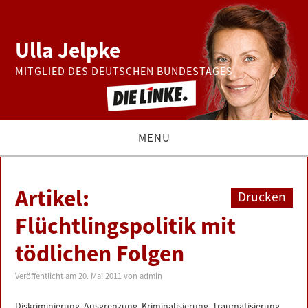
Ulla Jelpke
MITGLIED DES DEUTSCHEN BUNDESTAGES
MENU
THEMEN
Artikel:
Drucken
BUNDESTAG
Flüchtlingspolitik mit
tödlichen Folgen
PRESSE
Veröffentlicht am
20. Mai 2011
von
admin
ZUR PERSON
Diskriminierung, Ausgrenzung, Kriminalisierung, Traumatisierung