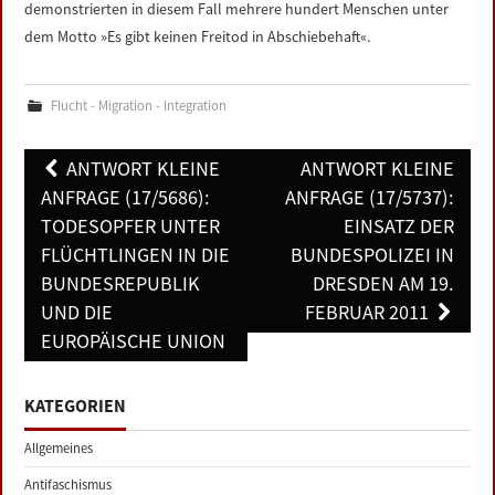
demonstrierten in diesem Fall mehrere hundert Menschen unter
dem Motto »Es gibt keinen Freitod in Abschiebehaft«.
Flucht - Migration - Integration
Post
ANTWORT KLEINE
ANTWORT KLEINE
navigation
ANFRAGE (17/5686):
ANFRAGE (17/5737):
TODESOPFER UNTER
EINSATZ DER
FLÜCHTLINGEN IN DIE
BUNDESPOLIZEI IN
BUNDESREPUBLIK
DRESDEN AM 19.
UND DIE
FEBRUAR 2011
EUROPÄISCHE UNION
KATEGORIEN
Allgemeines
Antifaschismus