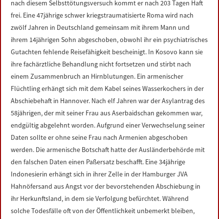
nach diesem Selbsttötungsversuch kommt er nach 203 Tagen Haft
frei. Eine 47jährige schwer kriegstraumatisierte Roma wird nach
zwölf Jahren in Deutschland gemeinsam mit ihrem Mann und
ihrem 14jährigen Sohn abgeschoben, obwohl ihr ein psychiatrisches
Gutachten fehlende Reisefähigkeit bescheinigt. In Kosovo kann sie
ihre fachärztliche Behandlung nicht fortsetzen und stirbt nach
einem Zusammenbruch an Hirnblutungen. Ein armenischer
Flüchtling erhängt sich mit dem Kabel seines Wasserkochers in der
Abschiebehaft in Hannover. Nach elf Jahren war der Asylantrag des
58jährigen, der mit seiner Frau aus Aserbaidschan gekommen war,
endgültig abgelehnt worden. Aufgrund einer Verwechselung seiner
Daten sollte er ohne seine Frau nach Armenien abgeschoben
werden. Die armenische Botschaft hatte der Ausländerbehörde mit
den falschen Daten einen Paßersatz beschafft. Eine 34jährige
Indonesierin erhängt sich in ihrer Zelle in der Hamburger JVA
Hahnöfersand aus Angst vor der bevorstehenden Abschiebung in
ihr Herkunftsland, in dem sie Verfolgung befürchtet. Während
solche Todesfälle oft von der Öffentlichkeit unbemerkt bleiben,