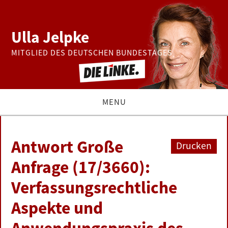
Ulla Jelpke
MITGLIED DES DEUTSCHEN BUNDESTAGES
MENU
THEMEN
Antwort Große
Drucken
BUNDESTAG
Anfrage (17/3660):
Verfassungsrechtliche
PRESSE
Aspekte und
ZUR PERSON