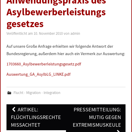
Anwendungspraxis des
LINKS
Asylbewerberleistungs
gesetzes
DATENSCHUTZERKLÄRUNG
Veröffentlicht am
10. November 2010
von
admin
IMPRESSUM
Auf unsere Große Anfrage erhielten wir folgende Antwort der
Bundesregierung, außerdem hier auch ein Vermerk zur Auswertung:
1703660_Asylbewerberleistungsgesetz.pdf
Auswertung_GA_AsylbLG_LINKE.pdf
Flucht - Migration - Integration
Post
ARTIKEL:
PRESSEMITTEILUNG:
navigation
FLÜCHTLINGSRECHTE
MUTIG GEGEN
MISSACHTET
EXTREMISMUSKEULE