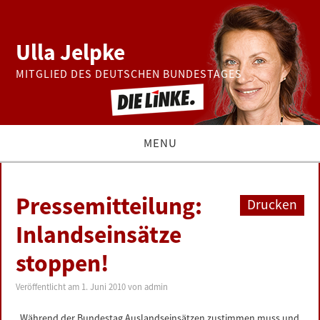
Ulla Jelpke
MITGLIED DES DEUTSCHEN BUNDESTAGES
MENU
THEMEN
Pressemitteilung:
Drucken
BUNDESTAG
Inlandseinsätze
stoppen!
PRESSE
Veröffentlicht am
1. Juni 2010
von
admin
ZUR PERSON
„Während der Bundestag Auslandseinsätzen zustimmen muss und