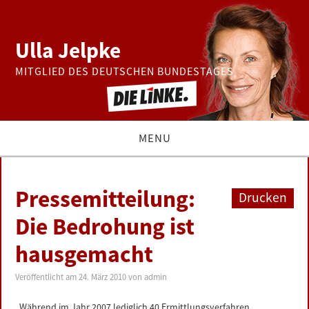
Ulla Jelpke
MITGLIED DES DEUTSCHEN BUNDESTAGES
MENU
THEMEN
Pressemitteilung:
Drucken
BUNDESTAG
Die Bedrohung ist
hausgemacht
PRESSE
Veröffentlicht am
24. März 2010
von
admin
ZUR PERSON
„Während im Jahr 2007 lediglich 40 Ermittlungsverfahren