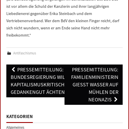
LINKS
ist vor allem die Schuld der Kanzlerin und ihrer langjährigen
Liebedienerei gegenüber Erika Steinbach und dem
DATENSCHUTZERKLÄRUNG
Vertriebenenverband. Wer dem BdV den kleinen Finger reicht, darf
sich nicht wundern, wenn er am Ende seine Hand nicht mehr
freibekommt.“
IMPRESSUM
Antifaschismus
Post
PRESSEMITTEILUNG:
PRESSEMITTEILUNG:
navigation
BUNDESREGIERUNG WILL
FAMILIENMINISTERIN
KAPITALISMUSKRITISCHES
GIESST WASSER AUF M
GEDANKENGUT ÄCHTEN
ÜHLEN DER N
EONAZIS
KATEGORIEN
Allgemeines