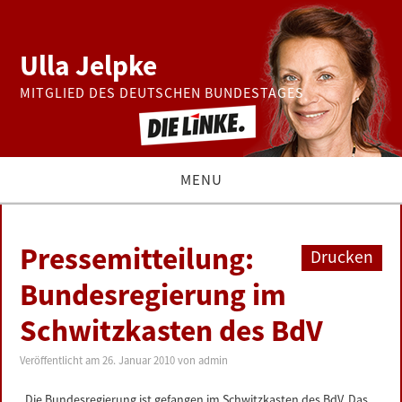
Ulla Jelpke
MITGLIED DES DEUTSCHEN BUNDESTAGES
MENU
THEMEN
Pressemitteilung:
Drucken
BUNDESTAG
Bundesregierung im
Schwitzkasten des BdV
PRESSE
Veröffentlicht am
26. Januar 2010
von
admin
ZUR PERSON
„Die Bundesregierung ist gefangen im Schwitzkasten des BdV. Das