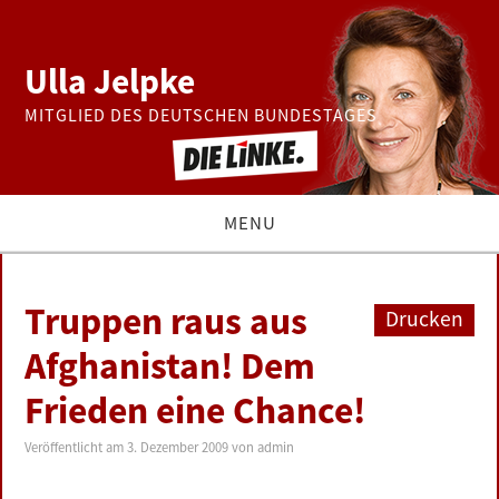
Ulla Jelpke
MITGLIED DES DEUTSCHEN BUNDESTAGES
MENU
THEMEN
Truppen raus aus
Drucken
BUNDESTAG
Afghanistan! Dem
Frieden eine Chance!
PRESSE
Veröffentlicht am
3. Dezember 2009
von
admin
ZUR PERSON