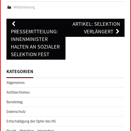
LINKS
Militarisierung
DATENSCHUTZERKLÄRUNG
Post
ARTIKEL: SELEKTION
navigation
PRESSEMITTEILUNG:
VERLÄNGERT
IMPRESSUM
INNENMINISTER
HALTEN AN SOZIALER
SELEKTION FEST
KATEGORIEN
Allgemeines
Antifaschismus
Bundestag
Datenschutz
Entschädigung der Opfer des NS
Flucht – Migration – Integration