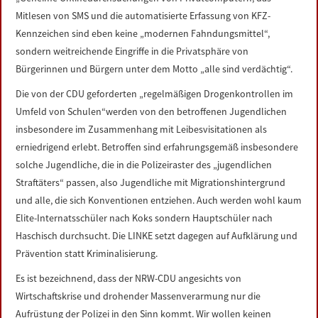
LINKS
Mitlesen von SMS und die automatisierte Erfassung von KFZ-
Kennzeichen sind eben keine „modernen Fahndungsmittel“,
DATENSCHUTZERKLÄRUNG
sondern weitreichende Eingriffe in die Privatsphäre von
Bürgerinnen und Bürgern unter dem Motto „alle sind verdächtig“.
IMPRESSUM
Die von der CDU geforderten „regelmäßigen Drogenkontrollen im
Umfeld von Schulen“werden von den betroffenen Jugendlichen
insbesondere im Zusammenhang mit Leibesvisitationen als
erniedrigend erlebt. Betroffen sind erfahrungsgemäß insbesondere
solche Jugendliche, die in die Polizeiraster des „jugendlichen
Straftäters“ passen, also Jugendliche mit Migrationshintergrund
und alle, die sich Konventionen entziehen. Auch werden wohl kaum
Elite-Internatsschüler nach Koks sondern Hauptschüler nach
Haschisch durchsucht. Die LINKE setzt dagegen auf Aufklärung und
Prävention statt Kriminalisierung.
Es ist bezeichnend, dass der NRW-CDU angesichts von
Wirtschaftskrise und drohender Massenverarmung nur die
Aufrüstung der Polizei in den Sinn kommt. Wir wollen keinen