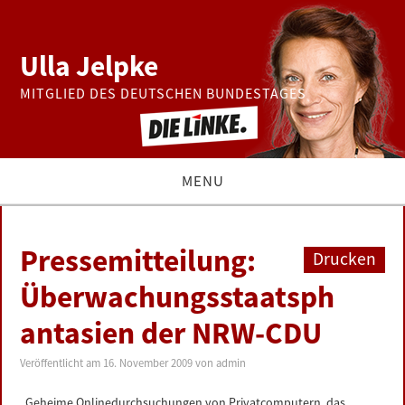
Ulla Jelpke
MITGLIED DES DEUTSCHEN BUNDESTAGES
MENU
THEMEN
Pressemitteilung:
Drucken
BUNDESTAG
Überwachungsstaatsph
antasien der NRW-CDU
PRESSE
Veröffentlicht am
16. November 2009
von
admin
ZUR PERSON
„Geheime Onlinedurchsuchungen von Privatcomputern, das