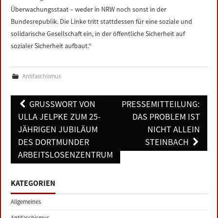
Überwachungsstaat – weder in NRW noch sonst in der
Bundesrepublik. Die Linke tritt stattdessen für eine soziale und
solidarische Gesellschaft ein, in der öffentliche Sicherheit auf
sozialer Sicherheit aufbaut.“
Antifaschismus
Post
GRUSSWORT VON U
PRESSEMITTEILUNG:
navigation
LLA JELPKE ZUM 25-J
DAS PROBLEM IST
ÄHRIGEN JUBILÄUM D
NICHT ALLEIN
ES DORTMUNDER A
STEINBACH
RBEITSLOSENZENTRUM
KATEGORIEN
Allgemeines
Antifaschismus