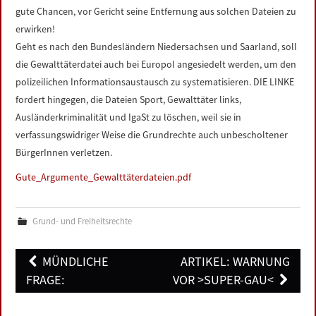
gute Chancen, vor Gericht seine Entfernung aus solchen Dateien zu
erwirken!
Geht es nach den Bundesländern Niedersachsen und Saarland, soll
die Gewalttäterdatei auch bei Europol angesiedelt werden, um den
polizeilichen Informationsaustausch zu systematisieren. DIE LINKE
fordert hingegen, die Dateien Sport, Gewalttäter links,
Ausländerkriminalität und IgaSt zu löschen, weil sie in
verfassungswidriger Weise die Grundrechte auch unbescholtener
BürgerInnen verletzen.
Gute_Argumente_Gewalttäterdateien.pdf
Grund- und Freiheitsrechte
Post
MÜNDLICHE
ARTIKEL: WARNUNG
navigation
FRAGE:
VOR >SUPER-GAU<