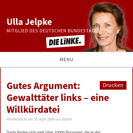
Ulla Jelpke
MITGLIED DES DEUTSCHEN BUNDESTAGES
MENU
THEMEN
Gutes Argument:
Drucken
BUNDESTAG
Gewalttäter links – eine
Willkürdatei
PRESSE
Veröffentlicht am
30. April 2009
von
admin
ZUR PERSON
Darin finden sich weit über 10000 Personen, die in der