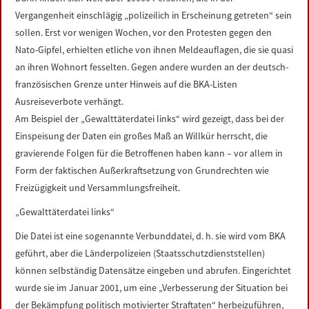
LINKS
Vergangenheit einschlägig „polizeilich in Erscheinung getreten“ sein
sollen. Erst vor wenigen Wochen, vor den Protesten gegen den
DATENSCHUTZERKLÄRUNG
Nato-Gipfel, erhielten etliche von ihnen Meldeauflagen, die sie quasi
an ihren Wohnort fesselten. Gegen andere wurden an der deutsch-
französischen Grenze unter Hinweis auf die BKA-Listen
IMPRESSUM
Ausreiseverbote verhängt.
Am Beispiel der „Gewalttäterdatei links“ wird gezeigt, dass bei der
Einspeisung der Daten ein großes Maß an Willkür herrscht, die
gravierende Folgen für die Betroffenen haben kann – vor allem in
Form der faktischen Außerkraftsetzung von Grundrechten wie
Freizügigkeit und Versammlungsfreiheit.
„Gewalttäterdatei links“
Die Datei ist eine sogenannte Verbunddatei, d. h. sie wird vom BKA
geführt, aber die Länderpolizeien (Staatsschutzdienststellen)
können selbständig Datensätze eingeben und abrufen. Eingerichtet
wurde sie im Januar 2001, um eine „Verbesserung der Situation bei
der Bekämpfung politisch motivierter Straftaten“ herbeizuführen,