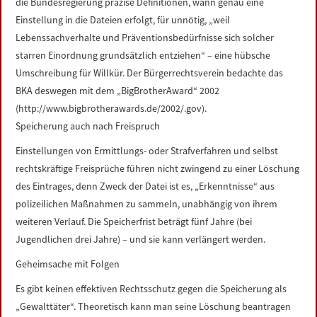
die Bundesregierung präzise Definitionen, wann genau eine
Einstellung in die Dateien erfolgt, für unnötig, „weil
Lebenssachverhalte und Präventionsbedürfnisse sich solcher
starren Einordnung grundsätzlich entziehen“ – eine hübsche
Umschreibung für Willkür. Der Bürgerrechtsverein bedachte das
BKA deswegen mit dem „BigBrotherAward“ 2002
(http://www.bigbrotherawards.de/2002/.gov).
Speicherung auch nach Freispruch
Einstellungen von Ermittlungs- oder Strafverfahren und selbst
rechtskräftige Freisprüche führen nicht zwingend zu einer Löschung
des Eintrages, denn Zweck der Datei ist es, „Erkenntnisse“ aus
polizeilichen Maßnahmen zu sammeln, unabhängig von ihrem
weiteren Verlauf. Die Speicherfrist beträgt fünf Jahre (bei
Jugendlichen drei Jahre) – und sie kann verlängert werden.
Geheimsache mit Folgen
Es gibt keinen effektiven Rechtsschutz gegen die Speicherung als
„Gewalttäter“. Theoretisch kann man seine Löschung beantragen