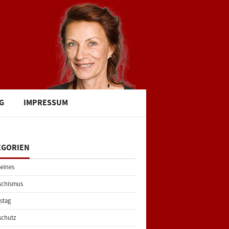
G
IMPRESSUM
EGORIEN
eines
schismus
stag
schutz