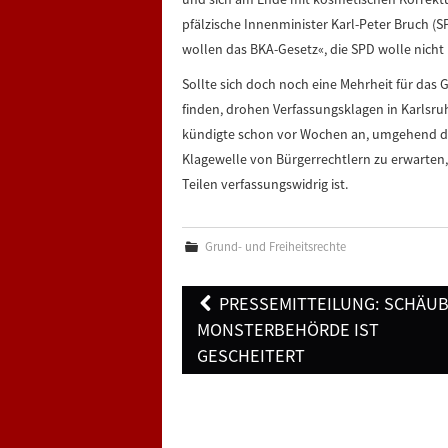
pfälzische Innenminister Karl-Peter Bruch (S
wollen das BKA-Gesetz«, die SPD wolle nicht 
Sollte sich doch noch eine Mehrheit für das 
finden, drohen Verfassungsklagen in Karlsr
kündigte schon vor Wochen an, umgehend das
Klagewelle von Bürgerrechtlern zu erwarten,
Teilen verfassungswidrig ist.
Grund- und Freiheitsrechte
Post
PRESSEMITTEILUNG: SCHÄU
navigation
MONSTERBEHÖRDE IST
GESCHEITERT