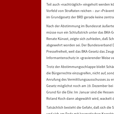
Teil auch »nachträglich« eingeholt werden kö
Vorfeld von Straftaten reichen – zur »Präven
im Grundgesetz der BRD gerade keine zentral
Nach der Abstimmung im Bundesrat äußerte d
müsse nun ein Schlußstrich unter das BKA-G
Renate Künast, zeigte sich zufrieden, daß Sc
abgewehrt worden sei. Der Bundesverband De
Pressefreiheit, weil das BKA-Gesetz das Zeu
Informantenschutz in »gravierender Weise ve
Trotz der Abstimmungsschlappe bleibt Schäub
die Bürgerrechte einzugreifen, nicht auf, s
Anrufung des Vermittlungsausschusses zu en
Gesetz möglichst noch am 19. Dezember bei 
Grund für die Eile: Im Januar sind die Hess
Roland Koch dann abgewählt wird, wackelt 
Tatsächlich besteht die Gefahr, daß sich di
und sich am Ende mit kosmetischen Korrektu