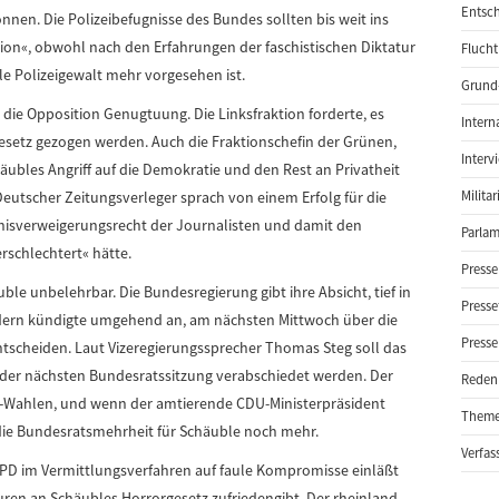
Entsch
nnen. Die Polizeibefugnisse des Bundes sollten bis weit ins
tion«, obwohl nach den Erfahrungen der faschistischen Diktatur
Flucht
e Polizeigewalt mehr vorgesehen ist.
Grund-
ie Opposition Genugtuung. Die Linksfraktion forderte, es
Intern
esetz gezogen werden. Auch die Fraktionschefin der Grünen,
Interv
häubles Angriff auf die Demokratie und den Rest an Privatheit
utscher Zeitungsverleger sprach von einem Erfolg für die
Milita
gnisverweigerungsrecht der Journalisten und damit den
Parlam
rschlechtert« hätte.
Presse
le unbelehrbar. Die Bundesregierung gibt ihre Absicht, tief in
Presse
ondern kündigte umgehend an, am nächsten Mittwoch über die
Presse
tscheiden. Laut Vizeregierungssprecher Thomas Steg soll das
der nächsten Bundesratssitzung verabschiedet werden. Der
Reden
en-Wahlen, und wenn der amtierende CDU-Ministerpräsident
Them
die Bundesratsmehrheit für Schäuble noch mehr.
Verfas
e SPD im Vermittlungsverfahren auf faule Kompromisse einläßt
ren an Schäubles Horrorgesetz zufriedengibt. Der rheinland-