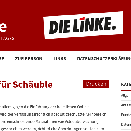
e
STAGES
SE
ZUR PERSON
LINKS
DATENSCHUTZERKLÄRUN
 für Schäuble
Drucken
KAT
Allgem
Antifa
or allem gegen die Einführung der heimlichen Online-
rd der verfassungsrechtlich absolut geschützte Kernbereich
Bunde
andere einschneidende Maßnahmen wie Videoüberwachung in
Daten
geschrieben werden, richterliche Anordnungen sollten zum