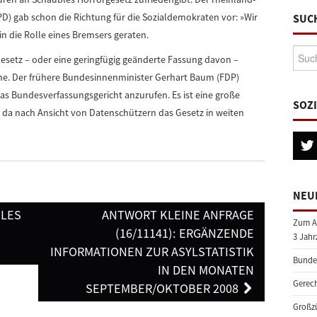
PD) gab schon die Richtung für die Sozialdemokraten vor: »Wir
SUC
in die Rolle eines Bremsers geraten.
Suche
Gesetz – oder eine geringfügig geänderte Fassung davon –
uhe. Der frühere Bundesinnenminister Gerhart Baum (FDP)
 Bundesverfassungsgericht anzurufen. Es ist eine große
SOZ
 da nach Ansicht von Datenschützern das Gesetz in weiten
NEU
BLES
ANTWORT KLEINE ANFRAGE
Zum A
(16/11141): ERGÄNZENDE
3 Jahr
INFORMATIONEN ZUR ASYLSTATISTIK
Bundes
IN DEN MONATEN
Gerech
SEPTEMBER/OKTOBER 2008
Großzü