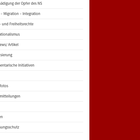
ädigung der Opfer des NS
 – Migration – Integration
 und Freiheitsrechte
ationalismus
iews/ Artikel
risierung
entarische Initiativen
fotos
mitteilungen
en
sungsschutz