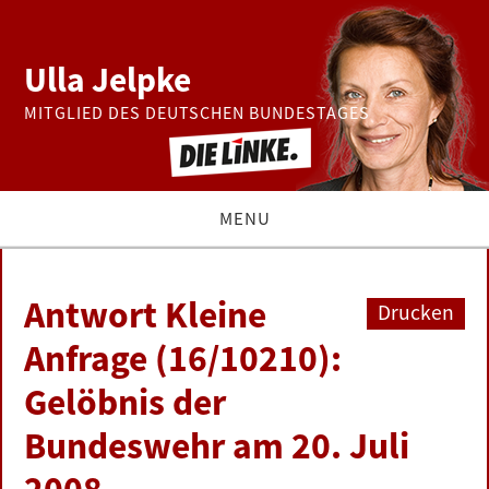
Ulla Jelpke
MITGLIED DES DEUTSCHEN BUNDESTAGES
MENU
THEMEN
Antwort Kleine
Drucken
BUNDESTAG
Anfrage (16/10210):
Gelöbnis der
PRESSE
Bundeswehr am 20. Juli
ZUR PERSON