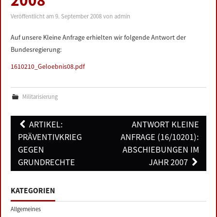
2008
LINKS
Veröffentlicht am
9. September 2008
von
admin
DATENSCHUTZERKLÄRUNG
Auf unsere Kleine Anfrage erhielten wir folgende Antwort der
Bundesregierung:
IMPRESSUM
1610210_Geloebnis08.pdf
Militarisierung
Post
ARTIKEL:
ANTWORT KLEINE
navigation
PRÄVENTIVKRIEG
ANFRAGE (16/10201):
GEGEN
ABSCHIEBUNGEN IM
GRUNDRECHTE
JAHR 2007
KATEGORIEN
Allgemeines