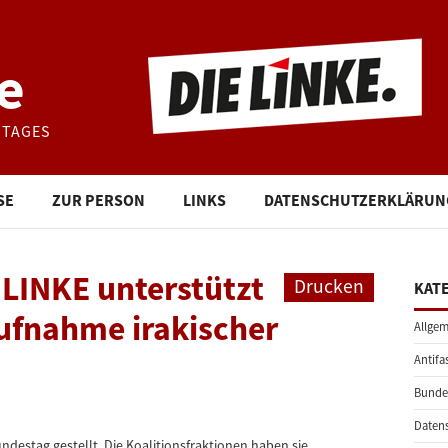
e
STAGES
SE
ZUR PERSON
LINKS
DATENSCHUTZERKLÄRUN
 LINKE unterstützt
Drucken
KAT
ufnahme irakischer
Allgem
Antifa
Bunde
Daten
ndestag gestellt. Die Koalitionsfraktionen haben sie