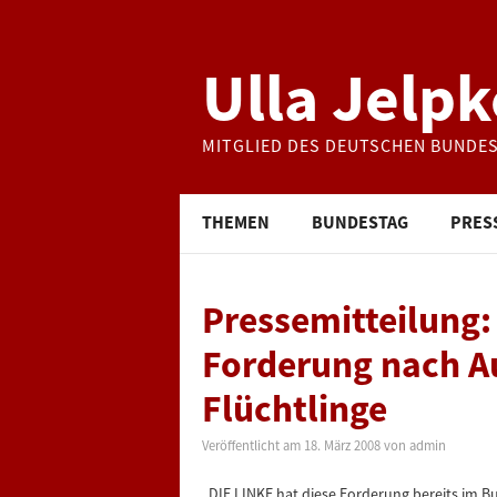
Ulla Jelpk
MITGLIED DES DEUTSCHEN BUNDE
THEMEN
BUNDESTAG
PRES
Pressemitteilung:
Forderung nach A
Flüchtlinge
Veröffentlicht am
18. März 2008
von
admin
„DIE LINKE hat diese Forderung bereits im Bu