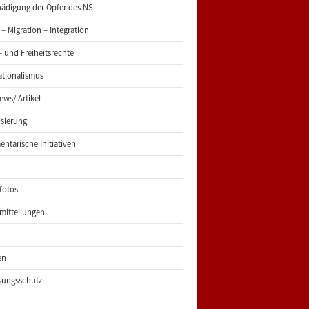
ädigung der Opfer des NS
 – Migration – Integration
 und Freiheitsrechte
ationalismus
iews/ Artikel
risierung
entarische Initiativen
fotos
mitteilungen
en
sungsschutz