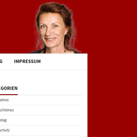
G
IMPRESSUM
EGORIEN
eines
schismus
stag
schutz