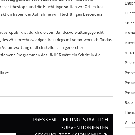
Entsch
bschiebestopp und die Flüchtlinge sollten vor Ort im Irak
Flucht
Fraktion haben der Aufnahme von Flüchtlingen besonders
Grund-
Bundesrepublik ist durch die vom Bundesverwaltungsgericht
Intern
g des völkerrechtswidrigen Irakkriegs mitverantwortlich für das
Interv
er Verantwortung endlich stellen. Ein genereller
Milita
ttlement-Programmen des UNHCR wäre ein Schritt in die
Parlam
inkt:
Presse
Presse
Presse
Reden
Them
PRESSEMITTEILUNG: STAATLICH
Verfas
SUBVENTIONIERTER