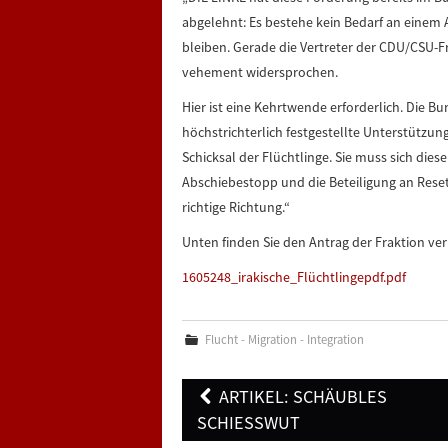
abgelehnt: Es bestehe kein Bedarf an einem A
bleiben. Gerade die Vertreter der CDU/CSU-
vehement widersprochen.
Hier ist eine Kehrtwende erforderlich. Die 
höchstrichterlich festgestellte Unterstützun
Schicksal der Flüchtlinge. Sie muss sich dies
Abschiebestopp und die Beteiligung an Rese
richtige Richtung.“
Unten finden Sie den Antrag der Fraktion verl
1605248_irakische_Flüchtlingepdf.pdf
Flucht - Migration - Integration
Post
ARTIKEL: SCHÄUBLES
navigation
SCHIESSWUT