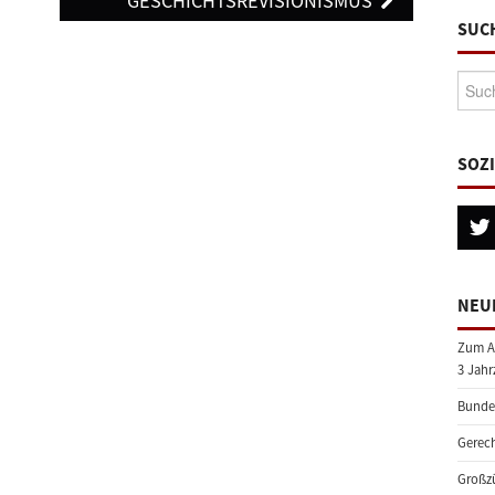
GESCHICHTSREVISIONISMUS
SUC
Suche
SOZ
NEU
Zum A
3 Jahr
Bundes
Gerech
Großzü