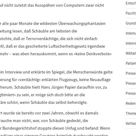
Entsch
nd nicht zuletzt das Ausspähen von Computern zwar nicht
Flucht
r alle paar Monate die wildesten Überwachungsphantasien
Grund-
eitung lesen, daß Schäuble am liebsten die
Intern
te, daß er Terrorverdächtige, die sich nicht einfach
Interv
ill, daß er das gescheiterte Luftsicherheitsgesetz irgendwie
 mehr – was eben herauskommt, wenn es »keine Denkverbote«
Milita
Parlam
in Interview und erklärte im Spiegel, die Menschenwürde gelte
Presse
ierung für »verdächtig« erklärten Flugzeugs, keine Neuauflage
Presse
herum. Schäuble hielt Hans Jürgen Papier daraufhin vor, zu
Presse
imiert« zu sein, er möge sich doch bitte an die
re schön, wenn Schäuble das selbst beherzigte.
Reden
rt wurde sie bereits vor zwei Jahren, obwohl es damals
Them
auche man nicht, war, von Schäuble gedeckt, die
Verfas
r Bundesgerichtshof stoppte diesen Unfug und befand: Wenn
ndlage eines eigenen Gesetzes heimlich durchsucht werden.