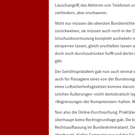
Lauschangriff, das Abhören von Telefonen u
verhindern, aber erschweren.
Nicht nur müssen die obersten Bundesrichte
zurückweisen, sie müssen auch noch in der Z
Unschuldsvermutung komplett aushebeln möch
einsperren lassen, gleich erschießen lassen w
doch noch durchzudrücken hofft und derlei
gibt.
Der Gerichtspräsident gab nun auch einmal e
auch für Passagiere eines von der Bundesreg
eines Luftsicherheitsgesetzes komme darum 
solchen Äußerungen »nicht demokratisch legit
»Begrenzungen der Kompetenzen« halten. Wä
Nun also die Online-Durchsuchung. Praktizie
überhaupt keine Rechtsgrundlage gab. Die br
Rechtsauffassung im Bundeskriminalamt. De
überhaupt, dürfen Computer nur auf der Gru