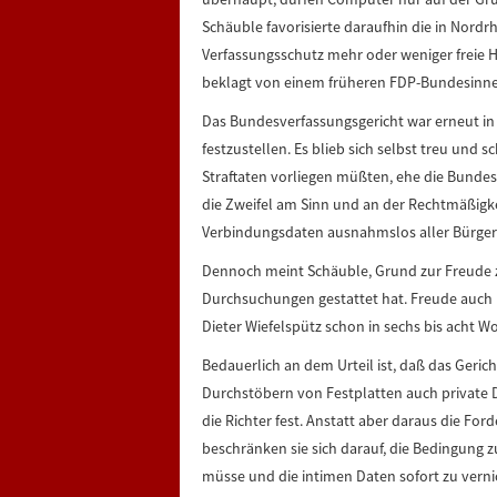
Schäuble favorisierte daraufhin die in Nordr
Verfassungsschutz mehr oder weniger freie H
beklagt von einem früheren FDP-Bundesinne
Das Bundesverfassungsgericht war erneut in d
festzustellen. Es blieb sich selbst treu und
Straftaten vorliegen müßten, ehe die Bundes
die Zweifel am Sinn und an der Rechtmäßigke
Verbindungsdaten ausnahmslos aller Bürger
Dennoch meint Schäuble, Grund zur Freude zu
Durchsuchungen gestattet hat. Freude auch 
Dieter Wiefelspütz schon in sechs bis acht W
Bedauerlich an dem Urteil ist, daß das Geri
Durchstöbern von Festplatten auch private D
die Richter fest. Anstatt aber daraus die Fo
beschränken sie sich darauf, die Bedingung 
müsse und die intimen Daten sofort zu vernic