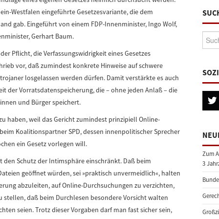
hein-Westfalen eingeführte Gesetzesvariante, die dem
SUC
and gab. Eingeführt von einem FDP-Innenminister, Ingo Wolf,
Suche
nminister, Gerhart Baum.
er Pflicht, die Verfassungswidrigkeit eines Gesetzes
 schrieb vor, daß zumindest konkrete Hinweise auf schwere
SOZ
trojaner losgelassen werden dürfen. Damit verstärkte es auch
it der Vorratsdatenspeicherung, die – ohne jeden Anlaß – die
innen und Bürger speichert.
 haben, weil das Gericht zumindest prinzipiell Online-
beim Koalitionspartner SPD, dessen innenpolitischer Sprecher
NEU
ochen ein Gesetz vorlegen will.
Zum A
cht den Schutz der Intimsphäre einschränkt. Daß beim
3 Jahr
ateien geöffnet würden, sei »praktisch unvermeidlich«, halten
Bundes
rderung abzuleiten, auf Online-Durchsuchungen zu verzichten,
Gerech
zu stellen, daß beim Durchlesen besondere Vorsicht walten
hten seien. Trotz dieser Vorgaben darf man fast sicher sein,
Großzü