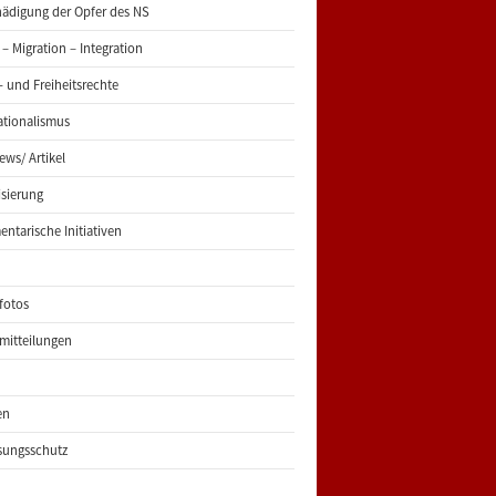
ädigung der Opfer des NS
 – Migration – Integration
 und Freiheitsrechte
ationalismus
iews/ Artikel
risierung
entarische Initiativen
fotos
mitteilungen
en
sungsschutz