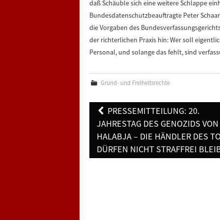
daß Schäuble sich eine weitere Schlappe einha
Bundesdatenschutzbeauftragte Peter Schaar. 
die Vorgaben des Bundesverfassungsgerichts 
der richterlichen Praxis hin: Wer soll eigentl
Personal, und solange das fehlt, sind ver
Grund- und Freiheitsrechte
Post
PRESSEMITTEILUNG: 20.
navigation
JAHRESTAG DES GENOZIDS VON
HALABJA – DIE HÄNDLER DES T
DÜRFEN NICHT STRAFFREI BLEI