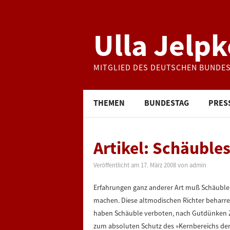
Ulla Jelpk
MITGLIED DES DEUTSCHEN BUNDE
THEMEN
BUNDESTAG
PRES
Artikel: Schäuble
Veröffentlicht am
17. März 2008
von
admin
Erfahrungen ganz anderer Art muß Schäuble 
machen. Diese altmodischen Richter beharren
haben Schäuble verboten, nach Gutdünken Zi
zum absoluten Schutz des »Kernbereichs der