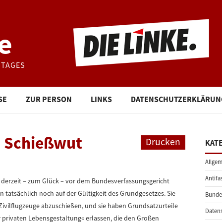
e
STAGES
SE
ZUR PERSON
LINKS
DATENSCHUTZERKLÄRUN
s Schießwut
Drucken
KAT
Allgem
Antifa
derzeit – zum Glück – vor dem Bundesverfassungsgericht
 tatsächlich noch auf der Gültigkeit des Grundgesetzes. Sie
Bunde
vilflugzeuge abzuschießen, und sie haben Grundsatzurteile
Daten
 privaten Lebensgestaltung« erlassen, die den Großen